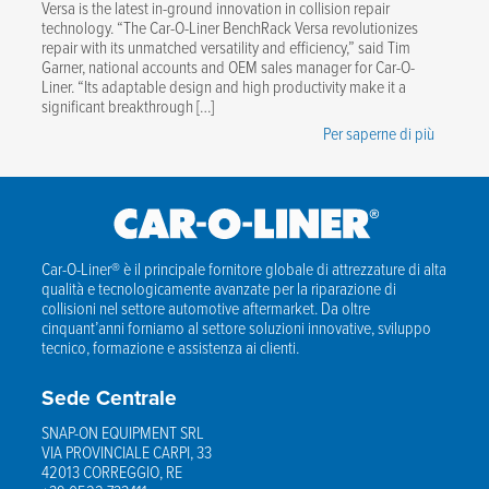
Versa is the latest in-ground innovation in collision repair
technology. “The Car-O-Liner BenchRack Versa revolutionizes
repair with its unmatched versatility and efficiency,” said Tim
Garner, national accounts and OEM sales manager for Car-O-
Liner. “Its adaptable design and high productivity make it a
significant breakthrough […]
Per saperne di più
Car-O-Liner® è il principale fornitore globale di attrezzature di alta
qualità e tecnologicamente avanzate per la riparazione di
collisioni nel settore automotive aftermarket. Da oltre
cinquant’anni forniamo al settore soluzioni innovative, sviluppo
tecnico, formazione e assistenza ai clienti.
Sede Centrale
SNAP-ON EQUIPMENT SRL
VIA PROVINCIALE CARPI, 33
42013 CORREGGIO, RE