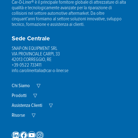
Car-O-Liner® è il principale fornitore globale di attrezzature di alta
qualità e tecnologicamente avanzate per la riparazione di
collisioni nel settore automotive aftermarket. Da oltre
cinquant’anni forniamo al settore soluzioni innovative, sviluppo
tecnico, formazione e assistenza ai clienti.
Sede Centrale
SNAP-ON EQUIPMENT SRL
VIA PROVINCIALE CARPI, 33
42013 CORREGGIO, RE
+39 0522 733411
info.carolineritalia@car-o-liner.se
Expand
Chi Siamo
▽
Child
Expand
Menu
Prodotti
▽
Child
Menu
Expand
Assistenza Clienti
▽
Child
Expand
Menu
Risorse
▽
Child
Menu
LinkedIn
Facebook
YouTube
Instagram