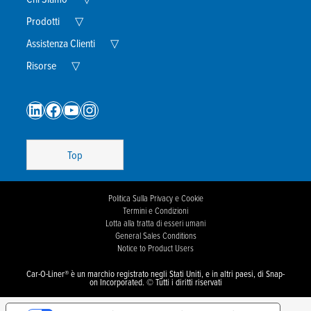
Child
Expand
Menu
Prodotti
▽
Child
Menu
Expand
Assistenza Clienti
▽
Child
Expand
Menu
Risorse
▽
Child
Menu
LinkedIn
Facebook
YouTube
Instagram
Top
Politica Sulla Privacy e Cookie
Termini e Condizioni
Lotta alla tratta di esseri umani
General Sales Conditions
Notice to Product Users
Car-O-Liner® è un marchio registrato negli Stati Uniti, e in altri paesi, di Snap-
on Incorporated. © Tutti i diritti riservati