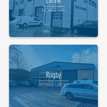
3270 Larvik, Norway
NORVEGIA
+47 918 523 90
UNIT F GREAT CENTRAL WAY BUTLERS LEAP,
Rugby
RUGBY CV21 3XH
REGNO UNITO
+44 1788 574157