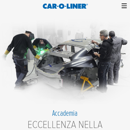
Collision
Car-
Skip
Repair
O-
to
Equipment
content
Liner
Accademia
ECCELLENZA NELLA