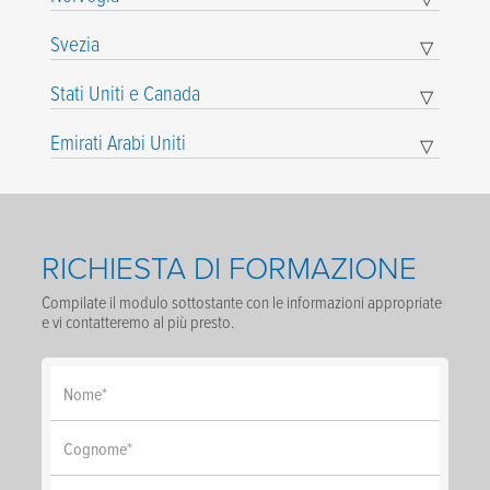
Expand
Child
Menu
Svezia
▽
Expand
Child
Menu
Stati Uniti e Canada
▽
Expand
Child
Menu
Emirati Arabi Uniti
▽
Expand
Child
Menu
RICHIESTA DI FORMAZIONE
Compilate il modulo sottostante con le informazioni appropriate
e vi contatteremo al più presto.
Nome
*
Cognome
*
E-mail
*