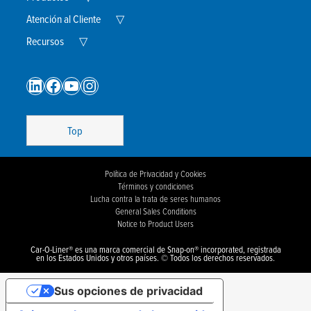
Child
Menu
Expand
Atención al Cliente
▽
Child
Expand
Menu
Recursos
▽
Child
Menu
LinkedIn
Facebook
YouTube
Instagram
Top
Política de Privacidad y Cookies
Términos y condiciones
Lucha contra la trata de seres humanos
General Sales Conditions
Notice to Product Users
Car-O-Liner® es una marca comercial de Snap-on® incorporated, registrada
en los Estados Unidos y otros países. © Todos los derechos reservados.
Sus opciones de privacidad