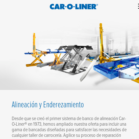
Collision
Car-
Skip
Repair
O-
to
Equipment
content
Liner
Alineación y Enderezamiento
Desde que se creó el primer sistema de banco de alineación Car-
O-Liner® en 1973, hemos ampliado nuestra oferta para incluir una
gama de bancadas diseñadas para satisfacer las necesidades de
cualquier taller de carrocería. Agilice su proceso de reparación