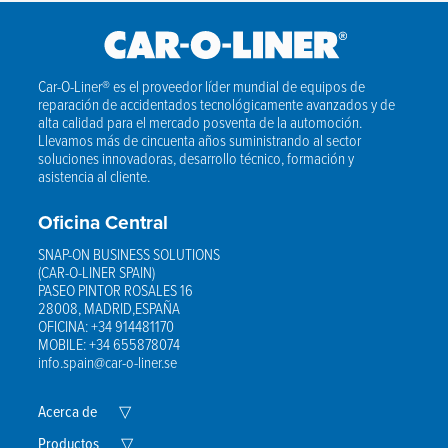
Car-O-Liner® es el proveedor líder mundial de equipos de
reparación de accidentados tecnológicamente avanzados y de
alta calidad para el mercado posventa de la automoción.
Llevamos más de cincuenta años suministrando al sector
soluciones innovadoras, desarrollo técnico, formación y
asistencia al cliente.
Oficina Central
SNAP-ON BUSINESS SOLUTIONS
(CAR-O-LINER SPAIN)
PASEO PINTOR ROSALES 16
28008, MADRID,ESPAÑA
OFICINA: +34 914481170
MOBILE: +34 655878074
info.spain@car-o-liner.se
Expand
Acerca de
▽
Child
Menu
Expand
Productos
▽