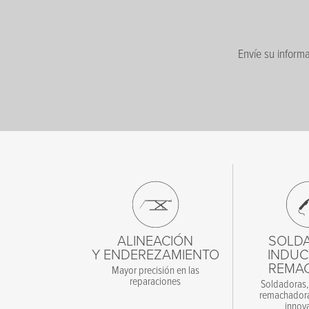
Envíe su informa
Nombre
*
Apellido
*
Correo
*
Telefono
*
ALINEACIÓN
SOLD
Y ENDEREZAMIENTO
INDUC
REMA
Mayor precisión en las
Empresa
*
reparaciones
Soldadoras,
remachadora
Código postal
*
innov