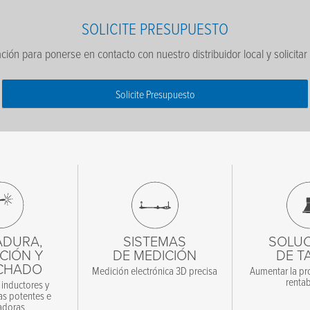
SOLICITE PRESUPUESTO
ción para ponerse en contacto con nuestro distribuidor local y solicita
Solicite Presupuesto
ADURA,
SISTEMAS
SOLUC
CIÓN Y
DE MEDICIÓN
DE T
CHADO
Medición electrónica 3D precisa
Aumentar la pro
rentab
 inductores y
s potentes e
adoras