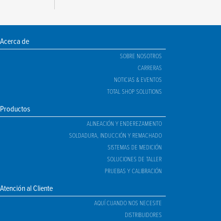
Acerca de
SOBRE NOSOTROS
CARRERAS
NOTICIAS & EVENTOS
TOTAL SHOP SOLUTIONS
Productos
ALINEACIÓN Y ENDEREZAMIENTO
SOLDADURA, INDUCCIÓN Y REMACHADO
SISTEMAS DE MEDICIÓN
SOLUCIONES DE TALLER
PRUEBAS Y CALIBRACIÓN
Atención al Cliente
AQUÍ CUANDO NOS NECESITE
DISTRIBUIDORES