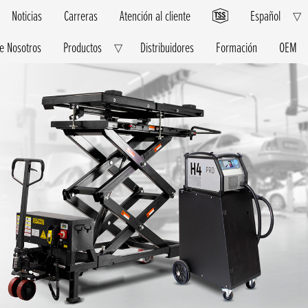
Noticias
Carreras
Atención al cliente
Español
E
▽
C
M
e Nosotros
Productos
Distribuidores
Formación
OEM
Expand
▽
Child
Menu