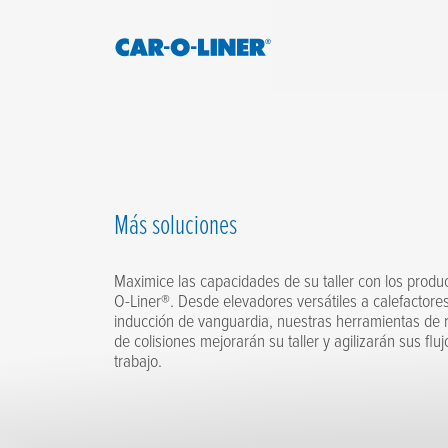
Collision
Car-
Repair
O-
Skip
Equipment
to
Liner
content
Más soluciones
Maximice las capacidades de su taller con los produ
O-Liner®. Desde elevadores versátiles a calefactore
inducción de vanguardia, nuestras herramientas de 
de colisiones mejorarán su taller y agilizarán sus flu
trabajo.