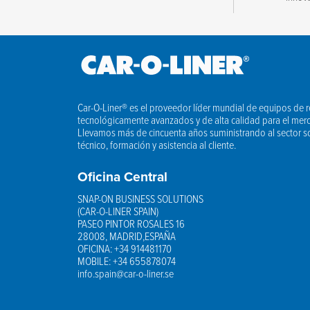
Mensaje
Car-O-Liner® es el proveedor líder mundial de equipos de 
tecnológicamente avanzados y de alta calidad para el mer
Llevamos más de cincuenta años suministrando al sector so
Acepto los términos de la normativa sobre privacidad
*
técnico, formación y asistencia al cliente.
Oficina Central
SNAP-ON BUSINESS SOLUTIONS
(CAR-O-LINER SPAIN)
PASEO PINTOR ROSALES 16
28008, MADRID,ESPAÑA
OFICINA: +34 914481170
MOBILE: +34 655878074
info.spain@car-o-liner.se