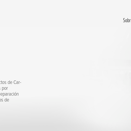
Sobr
ctos de Car-
s por
reparación
jos de