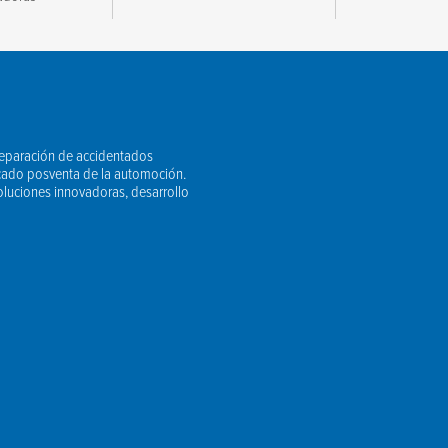
reparación de accidentados
cado posventa de la automoción.
luciones innovadoras, desarrollo