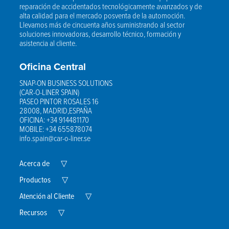
reparación de accidentados tecnológicamente avanzados y de
alta calidad para el mercado posventa de la automoción.
Llevamos más de cincuenta años suministrando al sector
soluciones innovadoras, desarrollo técnico, formación y
asistencia al cliente.
Oficina Central
SNAP-ON BUSINESS SOLUTIONS
(CAR-O-LINER SPAIN)
PASEO PINTOR ROSALES 16
28008, MADRID,ESPAÑA
OFICINA: +34 914481170
MOBILE: +34 655878074
info.spain@car-o-liner.se
Expand
Acerca de
▽
Child
Menu
Expand
Productos
▽
Child
Menu
Expand
Atención al Cliente
▽
Child
Expand
Menu
Recursos
▽
Child
Menu