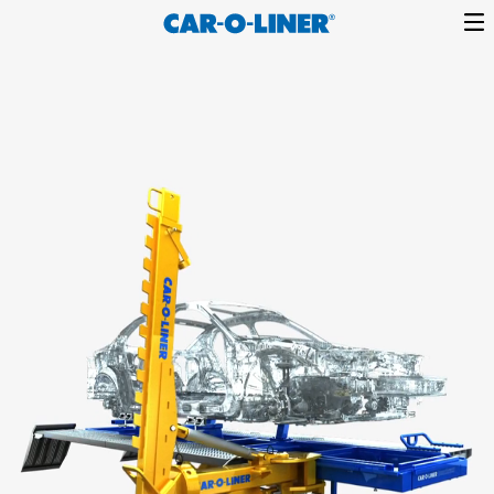
content
Collision
Car-
Repair
O-
Equipment
Liner