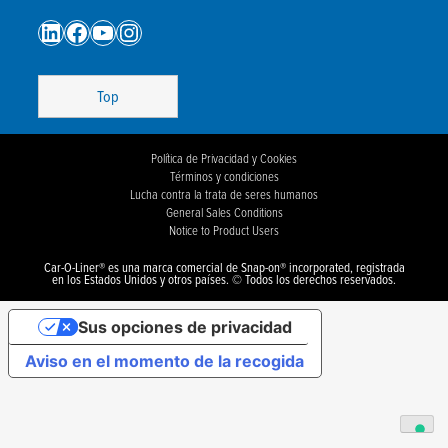
LinkedIn
Facebook
YouTube
Instagram
Top
Política de Privacidad y Cookies
Términos y condiciones
Lucha contra la trata de seres humanos
General Sales Conditions
Notice to Product Users
Car-O-Liner® es una marca comercial de Snap-on® incorporated, registrada
en los Estados Unidos y otros países. © Todos los derechos reservados.
Sus opciones de privacidad
Aviso en el momento de la recogida