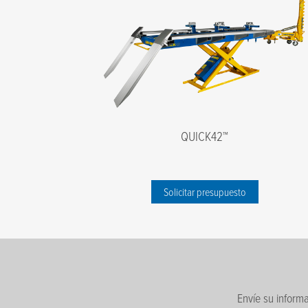
QUICK42™
Solicitar presupuesto
Envíe su informa