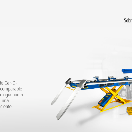
Sobr
s
de Car-O-
incomparable
nología punta
n una
ciente.