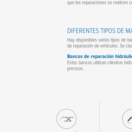
Mensaje
que las reparaciones se realicen c
DIFERENTES TIPOS DE 
Acepto los términos de la normativa sobre privacidad
*
Hay disponibles varios tipos de b
de reparación de vehículos. Se cl
Bancos de reparación hidráuli
Estos bancos utilizan cilindros hid
precisos.