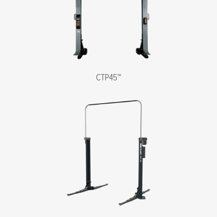
CTP45™