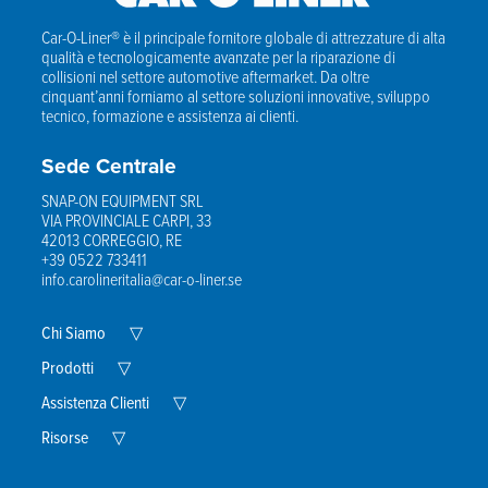
Car-O-Liner® è il principale fornitore globale di attrezzature di alta
qualità e tecnologicamente avanzate per la riparazione di
collisioni nel settore automotive aftermarket. Da oltre
cinquant’anni forniamo al settore soluzioni innovative, sviluppo
tecnico, formazione e assistenza ai clienti.
Sede Centrale
SNAP-ON EQUIPMENT SRL
VIA PROVINCIALE CARPI, 33
42013 CORREGGIO, RE
+39 0522 733411
info.carolineritalia@car-o-liner.se
Expand
Chi Siamo
▽
Child
Expand
Menu
Prodotti
▽
Child
Menu
Expand
Assistenza Clienti
▽
Child
Expand
Menu
Risorse
▽
Child
Menu