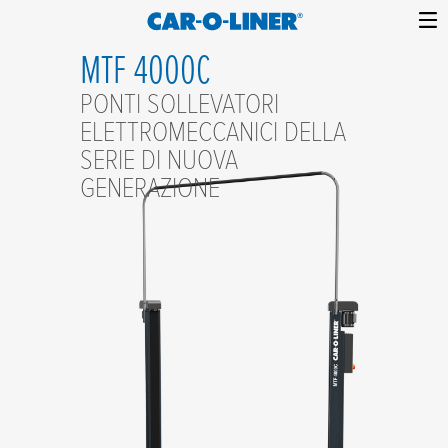
Collision
Car-
Skip
MTF 4000C
Repair
O-
to
Equipment
PONTI SOLLEVATORI
content
Liner
ELETTROMECCANICI DELLA
SERIE DI NUOVA
GENERAZIONE