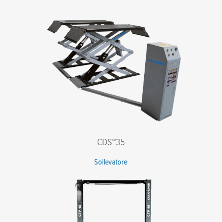
Cognome
*
E-mail
*
Telefono
*
Azienda
*
Codice postale
*
Messaggio
CDS™35
Sollevatore
Accetto i termini dell'informativa sulla privacy
*