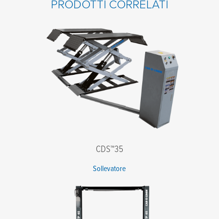
PRODOTTI CORRELATI
Cognome
*
E-mail
*
Telefono
*
Azienda
*
Codice postale
*
Messaggio
CDS™35
Sollevatore
Accetto i termini dell'informativa sulla privacy
*