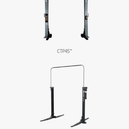
CTP45™