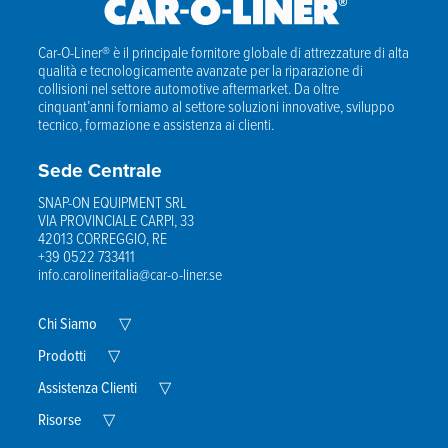
Car-O-Liner® è il principale fornitore globale di attrezzature di alta
qualità e tecnologicamente avanzate per la riparazione di
collisioni nel settore automotive aftermarket. Da oltre
cinquant’anni forniamo al settore soluzioni innovative, sviluppo
tecnico, formazione e assistenza ai clienti.
Sede Centrale
SNAP-ON EQUIPMENT SRL
VIA PROVINCIALE CARPI, 33
42013 CORREGGIO, RE
+39 0522 733411
info.carolineritalia@car-o-liner.se
Expand
Chi Siamo
▽
Child
Expand
Menu
Prodotti
▽
Child
Menu
Expand
Assistenza Clienti
▽
Child
Expand
Menu
Risorse
▽
Child