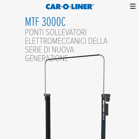
Collision
Car-
Skip
MTF 3000C
Repair
O-
to
Equipment
PONTI SOLLEVATORI
content
Liner
ELETTROMECCANICI DELLA
SERIE DI NUOVA
GENERAZIONE