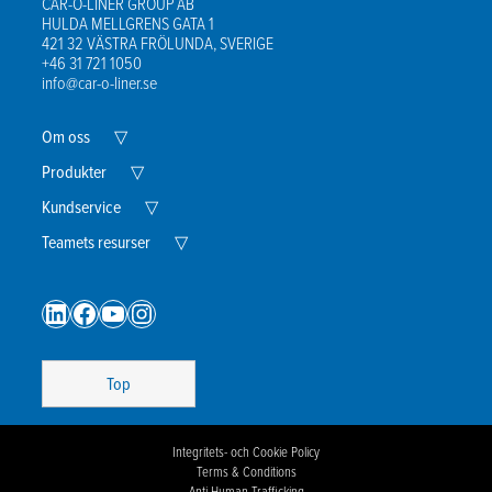
CAR-O-LINER GROUP AB
HULDA MELLGRENS GATA 1
421 32 VÄSTRA FRÖLUNDA, SVERIGE
+46 31 721 1050
info@car-o-liner.se
Expand
Om oss
▽
Child
Menu
Expand
Produkter
▽
Child
Menu
Expand
Kundservice
▽
Child
Menu
Expand
Teamets resurser
▽
Child
Menu
LinkedIn
Facebook
YouTube
Instagram
Top
Integritets- och Cookie Policy
Terms & Conditions
Anti-Human Trafficking