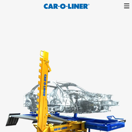
content
Collision
Car-
Repair
O-
Equipment
Liner