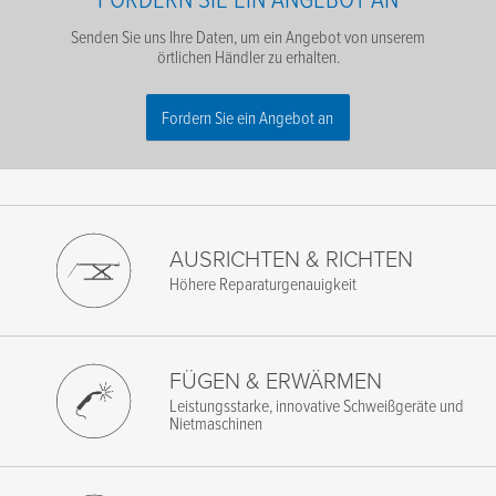
Senden Sie uns Ihre Daten, um ein Angebot von unserem
örtlichen Händler zu erhalten.
Fordern Sie ein Angebot an
Name
*
Nachname
*
AUSRICHTEN & RICHTEN
Höhere Reparaturgenauigkeit
E-Mail
*
Telefone
*
FÜGEN & ERWÄRMEN
Firmennamen
*
Leistungsstarke, innovative Schweißgeräte und
Nietmaschinen
Postleitzahl
*