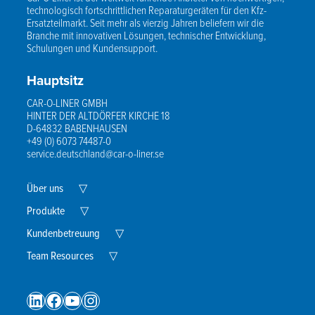
technologisch fortschrittlichen Reparaturgeräten für den Kfz-
Ersatzteilmarkt. Seit mehr als vierzig Jahren beliefern wir die
Branche mit innovativen Lösungen, technischer Entwicklung,
Schulungen und Kundensupport.
Hauptsitz
CAR-O-LINER GMBH
HINTER DER ALTDÖRFER KIRCHE 18
D-64832 BABENHAUSEN
+49 (0) 6073 74487-0
service.deutschland@car-o-liner.se
Expand
Über uns
▽
Child
Menu
Expand
Produkte
▽
Child
Menu
Expand
Kundenbetreuung
▽
Child
Expand
Menu
Team Resources
▽
Child
Menu
LinkedIn
Facebook
YouTube
Instagram