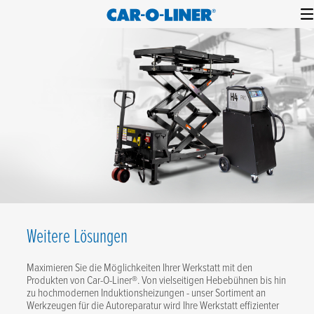
Collision
Car-
Skip
Repair
O-
to
Equipment
content
Liner
Weitere Lösungen
Maximieren Sie die Möglichkeiten Ihrer Werkstatt mit den
Produkten von Car-O-Liner®. Von vielseitigen Hebebühnen bis hin
zu hochmodernen Induktionsheizungen - unser Sortiment an
Werkzeugen für die Autoreparatur wird Ihre Werkstatt effizienter