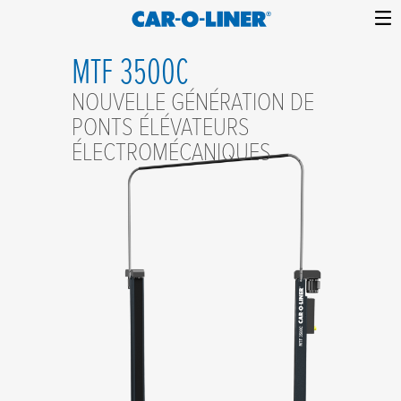
Collision
Car-
Skip
Repair
MTF 3500C
O-
to
Equipment
content
Liner
NOUVELLE GÉNÉRATION DE
PONTS ÉLÉVATEURS
ÉLECTROMÉCANIQUES