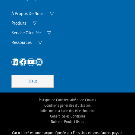
Expand
À Propos De Nous
▽
Child
Expand
Menu
Produits
▽
Child
Menu
Expand
Service Clientèle
▽
Child
Expand
Menu
Ressources
▽
Child
Menu
LinkedIn
Facebook
YouTube
Instagram
Haut
Politique de Condifentialité et de Cookies
Conditions générales d’utilisation
Lutte contre la traite des êtres humains
General Sales Conditions
Notice to Product Users
Car-o-liner® est une marque déposée aux États-Unis et dans d’autres pays de