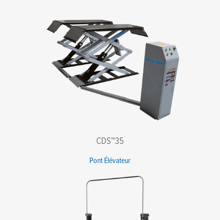
Nom de famille
*
E-mail
*
Téléphone
*
Société
*
Code postal
*
Message
CDS™35
Pont Élévateur
J'accepte les termes de la politique de confidentialité.