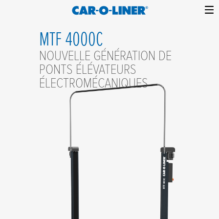
Collision
Car-
Skip
Repair
MTF 4000C
O-
to
Equipment
content
Liner
NOUVELLE GÉNÉRATION DE
PONTS ÉLÉVATEURS
ÉLECTROMÉCANIQUES