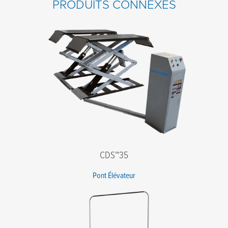
PRODUITS CONNEXES
Nom de famille
*
E-mail
*
Téléphone
*
Société
*
Code postal
*
Message
CDS™35
Pont Élévateur
J'accepte les termes de la politique de confidentialité.