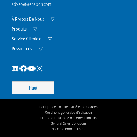
adv.soef@snapon.com
Expand
À Propos De Nous
▽
Child
Expand
Menu
Produits
▽
Child
Menu
Expand
Service Clientèle
▽
Child
Expand
Menu
Ressources
▽
Child
Menu
LinkedIn
Facebook
YouTube
Instagram
Haut
Politique de Condifentialité et de Cookies
Conditions générales d’utilisation
Lutte contre la traite des êtres humains
General Sales Conditions
Notice to Product Users