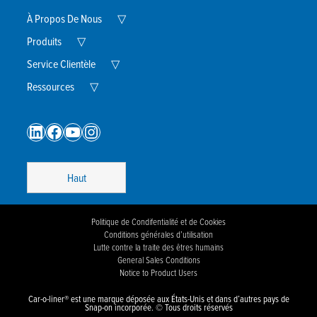
Expand
À Propos De Nous
▽
Child
Expand
Menu
Produits
▽
Child
Menu
Expand
Service Clientèle
▽
Child
Expand
Menu
Ressources
▽
Child
Menu
LinkedIn
Facebook
YouTube
Instagram
Haut
Politique de Condifentialité et de Cookies
Conditions générales d’utilisation
Lutte contre la traite des êtres humains
General Sales Conditions
Notice to Product Users
Car-o-liner® est une marque déposée aux États-Unis et dans d’autres pays de
Snap-on incorporée. © Tous droits réservés