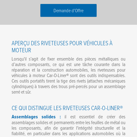
Demande d'Offre
Prénom
*
APERÇU DES RIVETEUSES POUR VÉHICULES À
Nom de famille
*
MOTEUR
Lorsqu'il s'agit de fixer ensemble des pièces métalliques ou
E-mail
*
d’autres composants, ce qui est une tâche courante dans la
réparation et la construction automobiles, les riveteuses pour
Téléphone
*
véhicules à moteur Car-O-Liner® sont des outils indispensables.
Ces outils portatifs tirent la tige des rivets (attaches mécaniques
cylindriques) à travers des trous pré-percés pour un assemblage
Société
*
serré et sûr.
Code postal
*
CE QUI DISTINGUE LES RIVETEUSES CAR-O-LINER®
Assemblages solides :
il est essentiel de créer des
Message
assemblages solides et permanents entre les feuilles de métal ou
les composants, afin de garantir l'intégrité structurelle et la
fiabilité, en particulier dans les applications automobiles où la