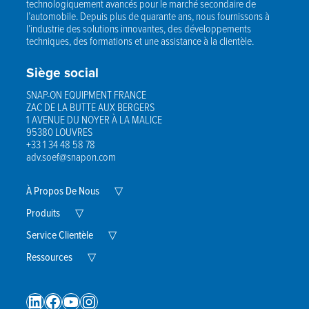
technologiquement avancés pour le marché secondaire de
l’automobile. Depuis plus de quarante ans, nous fournissons à
l’industrie des solutions innovantes, des développements
techniques, des formations et une assistance à la clientèle.
Siège social
SNAP-ON EQUIPMENT FRANCE
ZAC DE LA BUTTE AUX BERGERS
1 AVENUE DU NOYER À LA MALICE
95380 LOUVRES
+33 1 34 48 58 78
adv.soef@snapon.com
Expand
À Propos De Nous
▽
Child
Expand
Menu
Produits
▽
Child
Menu
Expand
Service Clientèle
▽
Child
Expand
Menu
Ressources
▽
Child
Menu
LinkedIn
Facebook
YouTube
Instagram