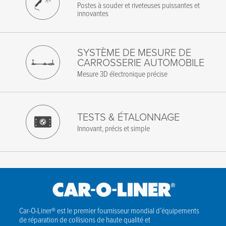
Société
*
Postes à souder et riveteuses puissantes et
innovantes
Code postal
*
SYSTÈME DE MESURE DE
Message
CARROSSERIE AUTOMOBILE
Mesure 3D électronique précise
J'accepte les termes de la politique de confidentialité.
TESTS & ÉTALONNAGE
Innovant, précis et simple
Car-O-Liner® est le premier fournisseur mondial d’équipements
de réparation de collisions de haute qualité et