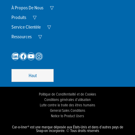
Expand
À Propos De Nous
▽
Child
Expand
Menu
Produits
▽
Child
Menu
Expand
Service Clientèle
▽
Child
Expand
Menu
Ressources
▽
Child
Menu
LinkedIn
Facebook
YouTube
Instagram
Haut
Politique de Condifentialité et de Cookies
Conditions générales d’utilisation
Lutte contre la traite des êtres humains
General Sales Conditions
Notice to Product Users
Car-o-liner® est une marque déposée aux États-Unis et dans d’autres pays de
Snap-on incorporée. © Tous droits réservés