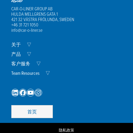
CAR-O-LINER GROUP AB
HULDA MELLGRENS GATA 1
421 32 VÄSTRA FRÖLUNDA, SWEDEN
+46 31 721 1050
info@car-o-liner.se
Expand
关于
▽
Child
Menu
Expand
产品
▽
Child
Menu
Expand
客户服务
▽
Child
Menu
Expand
Team Resources
▽
Child
Menu
LinkedIn
Facebook
YouTube
Instagram
首页
隐私政策