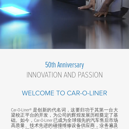
关
50th Anniversary
INNOVATION AND PASSION
于
我
WELCOME TO CAR-O-LINER
们
Car-O-Liner® 是创新的代名词，这要归功于其第一台大
梁校正平台的开发，为公司的辉煌发展历程奠定了基
础。如今，Car-O-Liner 已成为全球领先的汽车售后市场
高质量、技术先进的碰撞维修设备供应商，业务遍及