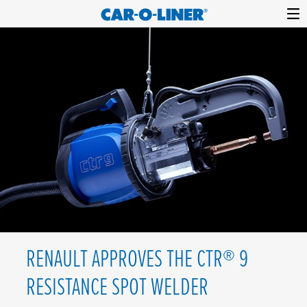
Collision
Car-
Skip
Repair
O-
to
Equipment
content
Liner
RENAULT APPROVES THE CTR® 9
RESISTANCE SPOT WELDER