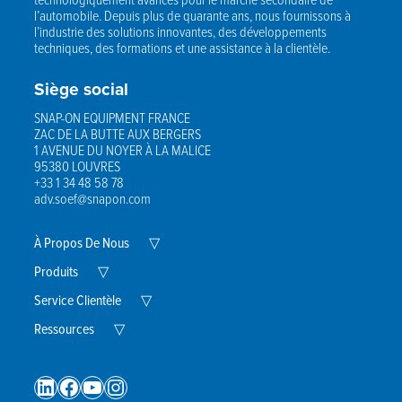
l’automobile. Depuis plus de quarante ans, nous fournissons à
l’industrie des solutions innovantes, des développements
techniques, des formations et une assistance à la clientèle.
Siège social
SNAP-ON EQUIPMENT FRANCE
ZAC DE LA BUTTE AUX BERGERS
1 AVENUE DU NOYER À LA MALICE
95380 LOUVRES
+33 1 34 48 58 78
adv.soef@snapon.com
Expand
À Propos De Nous
▽
Child
Expand
Menu
Produits
▽
Child
Menu
Expand
Service Clientèle
▽
Child
Expand
Menu
Ressources
▽
Child
Menu
LinkedIn
Facebook
YouTube
Instagram