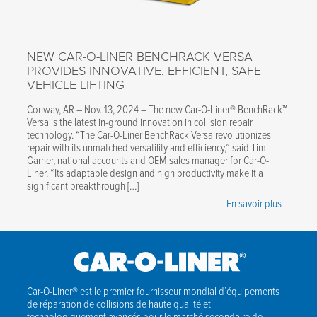
NEW CAR-O-LINER BENCHRACK VERSA
PROVIDES INNOVATIVE, EFFICIENT, SAFE
VEHICLE LIFTING
Conway, AR – Nov. 13, 2024 – The new Car-O-Liner® BenchRack™
Versa is the latest in-ground innovation in collision repair
technology. “The Car-O-Liner BenchRack Versa revolutionizes
repair with its unmatched versatility and efficiency,” said Tim
Garner, national accounts and OEM sales manager for Car-O-
Liner. “Its adaptable design and high productivity make it a
significant breakthrough […]
En savoir plus
Car-O-Liner® est le premier fournisseur mondial d’équipements
de réparation de collisions de haute qualité et
technologiquement avancés pour le marché secondaire de