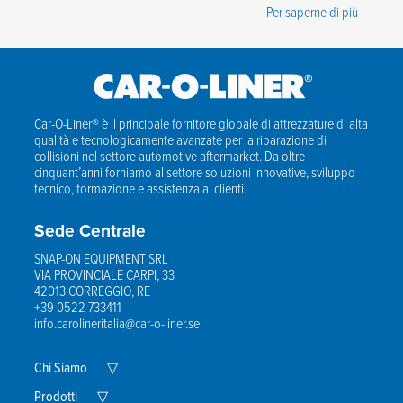
Per saperne di più
Car-O-Liner® è il principale fornitore globale di attrezzature di alta
qualità e tecnologicamente avanzate per la riparazione di
collisioni nel settore automotive aftermarket. Da oltre
cinquant’anni forniamo al settore soluzioni innovative, sviluppo
tecnico, formazione e assistenza ai clienti.
Sede Centrale
SNAP-ON EQUIPMENT SRL
VIA PROVINCIALE CARPI, 33
42013 CORREGGIO, RE
+39 0522 733411
info.carolineritalia@car-o-liner.se
Expand
Chi Siamo
▽
Child
Expand
Menu
Prodotti
▽