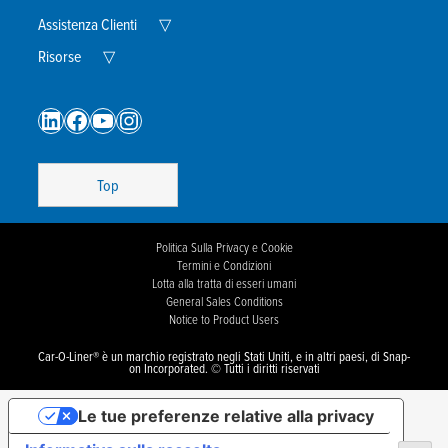
Child
Menu
Expand
Assistenza Clienti
▽
Child
Expand
Menu
Risorse
▽
Child
Menu
LinkedIn
Facebook
YouTube
Instagram
Top
Politica Sulla Privacy e Cookie
Termini e Condizioni
Lotta alla tratta di esseri umani
General Sales Conditions
Notice to Product Users
Car-O-Liner® è un marchio registrato negli Stati Uniti, e in altri paesi, di Snap-
on Incorporated. © Tutti i diritti riservati
Le tue preferenze relative alla privacy