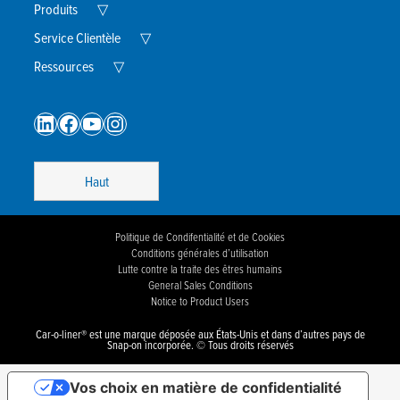
Expand
Menu
Produits
▽
Child
Menu
Expand
Service Clientèle
▽
Child
Expand
Menu
Ressources
▽
Child
Menu
LinkedIn
Facebook
YouTube
Instagram
Haut
Politique de Condifentialité et de Cookies
Conditions générales d’utilisation
Lutte contre la traite des êtres humains
General Sales Conditions
Notice to Product Users
Car-o-liner® est une marque déposée aux États-Unis et dans d’autres pays de
Snap-on incorporée. © Tous droits réservés
Vos choix en matière de confidentialité