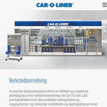
Collision
Car-
Skip
Repair
O-
to
Equipment
content
Liner
Verkstedinnredning
Forvandle skadeverkstedet ditt til en effektiv og organisert
arbeidsplass med verkstedinnredning fra Car-O-Liner. Løft
produktiviteten med våre praktiske verktøytavler og
veggsystemer, og maksimer mobiliteten og lagringsplassen med