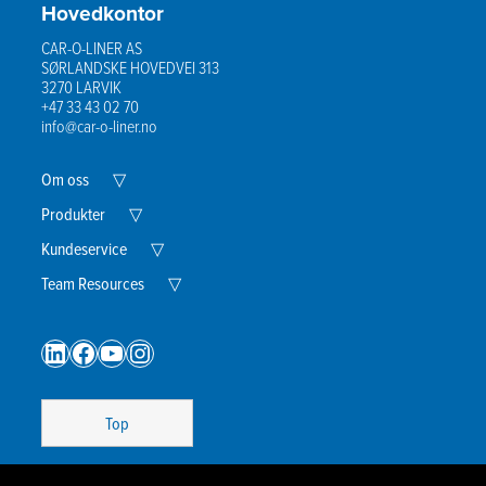
Hovedkontor
CAR-O-LINER AS
SØRLANDSKE HOVEDVEI 313
3270 LARVIK
+47 33 43 02 70
info@car-o-liner.no
Expand
Om oss
▽
Child
Menu
Expand
Produkter
▽
Child
Menu
Expand
Kundeservice
▽
Child
Menu
Expand
Team Resources
▽
Child
Menu
LinkedIn
Facebook
YouTube
Instagram
Top