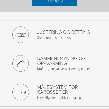
Be om tilbud
Fornavn
*
Etternavn
*
JUSTERING OG RETTING
Større reparasjonspresisjon
E-post
*
Telefon
*
SAMMENFØYNING OG
OPPVARMING
Firma
*
Kraftige, innovative sveisere og nagler
Postnummer
*
MÅLESYSTEM FOR
Beskjed
KAROSSERIER
Nøyaktig elektronisk 3D-måling