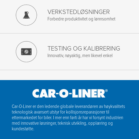
Jeg godtar vilkårene i personvernerklæringen.
*
VERKSTEDLØSNINGER
Forbedre produktivitet og lønnsomhet
TESTING OG KALIBRERING
Innovativ, nøyaktig, men likevel enkel
Car-O-Liner er den ledende globale leverandøren av høykvalitets
teknologisk avansert utstyr for kollisjonsreparasjoner til
ettermarkedet for biler. I mer enn førti år har vi forsynt industrien
med innovative løsninger, teknisk utvikling, opplæring og
kundestøtte.