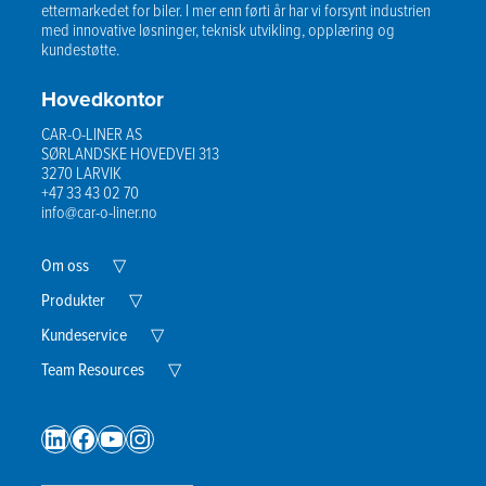
ettermarkedet for biler. I mer enn førti år har vi forsynt industrien
med innovative løsninger, teknisk utvikling, opplæring og
kundestøtte.
Hovedkontor
CAR-O-LINER AS
SØRLANDSKE HOVEDVEI 313
3270 LARVIK
+47 33 43 02 70
info@car-o-liner.no
Expand
Om oss
▽
Child
Menu
Expand
Produkter
▽
Child
Menu
Expand
Kundeservice
▽
Child
Menu
Expand
Team Resources
▽
Child
Menu
LinkedIn
Facebook
YouTube
Instagram