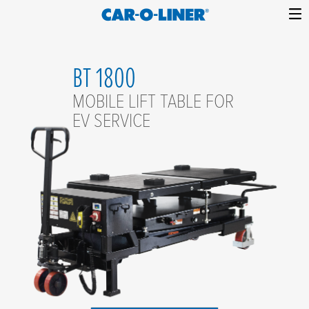
Collision
Car-
Skip
Repair
O-
to
Equipment
BT 1800
content
Liner
MOBILE LIFT TABLE FOR
EV SERVICE