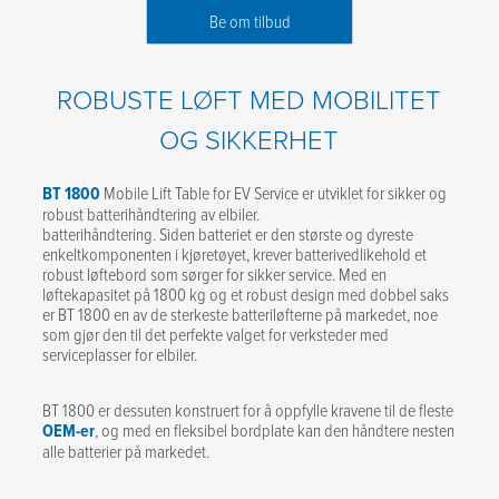
Be om tilbud
ROBUSTE LØFT MED MOBILITET
OG SIKKERHET
BT 1800
Mobile Lift Table for EV Service er utviklet for sikker og
robust batterihåndtering av elbiler.
batterihåndtering. Siden batteriet er den største og dyreste
enkeltkomponenten i kjøretøyet, krever batterivedlikehold et
robust løftebord som sørger for sikker service. Med en
løftekapasitet på 1800 kg og et robust design med dobbel saks
er BT 1800 en av de sterkeste batteriløfterne på markedet, noe
som gjør den til det perfekte valget for verksteder med
serviceplasser for elbiler.
BT 1800 er dessuten konstruert for å oppfylle kravene til de fleste
OEM-er
, og med en fleksibel bordplate kan den håndtere nesten
alle batterier på markedet.