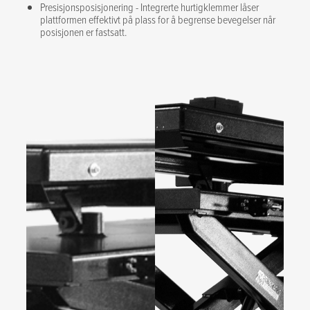
Presisjonsposisjonering - Integrerte hurtigklemmer låser
plattformen effektivt på plass for å begrense bevegelser når
posisjonen er fastsatt.