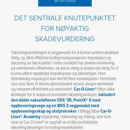
Be om tilbud
DET SENTRALE KNUTEPUNKTET
FOR NØYAKTIG
SKADEVURDERING
Takseringsavdelingen er avgjørende for å kunne vurdere skadene
riktig og sikre effektive kollisjonsreparasjoner. Inspeksjon og
taksering av høy kvalitet i dette området har direkte innvirkning
på verkstedets effektivitet, så det er viktig å utstyre det riktig for å
kunne utføre nøyaktige inspeksjoner og takseringer. Uten
tilstrekkelig inspeksjon kan det bli flere reparasjoner i fremtiden,
noe som fører til ekstra administrativt arbeid, lengre ventetider
og redusert effektivitet på verkstedet.
Car-O-Liner®
tilbyr ulike
løsninger for å skape en komplett takseringsstasjon,
inkludert
den doble sakseløfteren CDS™35, PointX® II med
oppbevaringsvogn og en WSS 2 veggmodul med
oppbevaringsskap og utstyrskroker
. I tillegg tilbyr
Car-O-
Liner® Academy
opplæring i taksering og måling, noe som
viser at Car-O-Liner® er opptatt av å tilby omfattende
takseringsløsninger for kollisjonsverksteder.