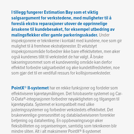
I tillegg fungerer Estimation Bay som et viktig
salgsargument for verkstedene, med muligheter til å
foreslå ekstra reparasjoner utover de opprinnelige
årsakene til kundebesøket, for eksempel utbedring av
malingsflekker eller gamle parkeringsskader.
Under
inspeksjonene er teknikerne i kontakt med kundene, noe som gir
mulighet til å fremheve ekstratjenester. Et velutstyrt
inspeksjonsområde forbedrer ikke bare effektiviteten, men øker
også kundenes tillit til verkstedet de har valgt. Å bruke
takseringsrommet som et kundevennlig område kan derfor
effektivt forbedre salgsarbeidet og øke kundetilfredsheten, noe
som gjør det til en verdifull ressurs for kollisjonsverksteder.
PointX® II-systemet
har en rekke funksjoner og fordeler som
effektiviserer kjøretøymålingen. Det fotobaserte systemet og Car-
O-Data®-integrasjonen forbedrer nøyaktigheten og tilgangen til
kjøretøydata. Systemet er kompatibelt med ulike
justeringssystemer og forbedrer verkstedets effektivitet. Det
brukervennlige grensesnittet og databladveiviseren forenkler
betjening og datahenting. En oppbevaringsvogn øker
fleksibiliteten og organiseringen, samtidig som teknikeren blir
mindre sliten. Alt i alt maksimerer PointX® II-systemet