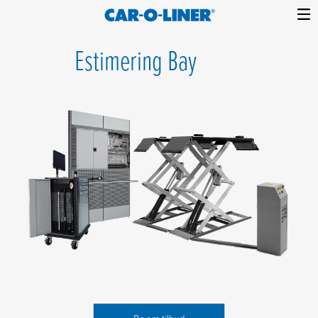
Collision
Car-
Skip
Repair
O-
Estimering Bay
to
Equipment
content
Liner