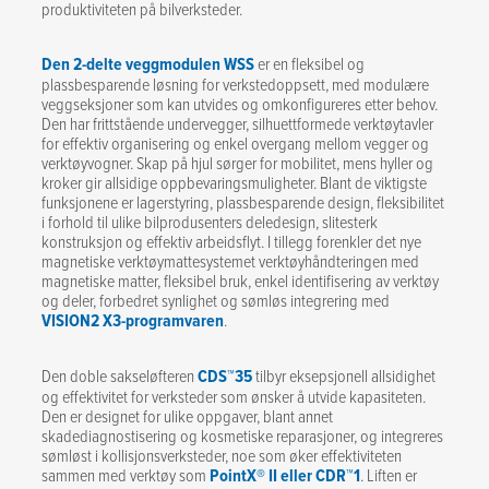
produktiviteten på bilverksteder.
Den 2-delte veggmodulen WSS
er en fleksibel og
plassbesparende løsning for verkstedoppsett, med modulære
veggseksjoner som kan utvides og omkonfigureres etter behov.
Den har frittstående undervegger, silhuettformede verktøytavler
for effektiv organisering og enkel overgang mellom vegger og
verktøyvogner. Skap på hjul sørger for mobilitet, mens hyller og
kroker gir allsidige oppbevaringsmuligheter. Blant de viktigste
funksjonene er lagerstyring, plassbesparende design, fleksibilitet
i forhold til ulike bilprodusenters deledesign, slitesterk
konstruksjon og effektiv arbeidsflyt. I tillegg forenkler det nye
magnetiske verktøymattesystemet verktøyhåndteringen med
magnetiske matter, fleksibel bruk, enkel identifisering av verktøy
og deler, forbedret synlighet og sømløs integrering med
VISION2 X3-programvaren
.
Den doble sakseløfteren
CDS™35
tilbyr eksepsjonell allsidighet
og effektivitet for verksteder som ønsker å utvide kapasiteten.
Den er designet for ulike oppgaver, blant annet
skadediagnostisering og kosmetiske reparasjoner, og integreres
sømløst i kollisjonsverksteder, noe som øker effektiviteten
sammen med verktøy som
PointX® II eller CDR™1
. Liften er