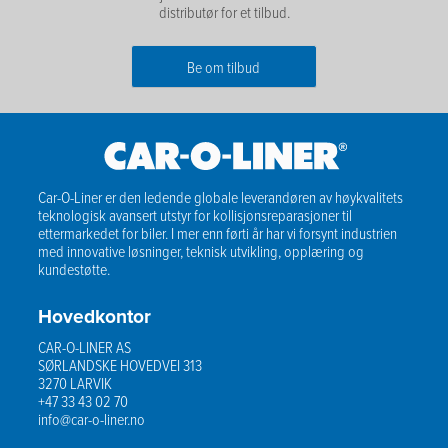
distributør for et tilbud.
Be om tilbud
Fornavn
*
Etternavn
*
Car-O-Liner er den ledende globale leverandøren av høykvalitets
teknologisk avansert utstyr for kollisjonsreparasjoner til
E-post
*
ettermarkedet for biler. I mer enn førti år har vi forsynt industrien
med innovative løsninger, teknisk utvikling, opplæring og
kundestøtte.
Telefon
*
Hovedkontor
Firma
*
CAR-O-LINER AS
SØRLANDSKE HOVEDVEI 313
Postnummer
*
3270 LARVIK
+47 33 43 02 70
info@car-o-liner.no
Beskjed