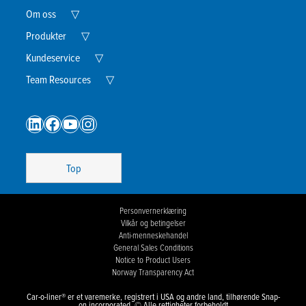
Expand
Om oss
▽
Child
Menu
Expand
Produkter
▽
Child
Jeg godtar vilkårene i personvernerklæringen.
*
Menu
Expand
Kundeservice
▽
Child
Menu
Expand
Team Resources
▽
Child
Menu
LinkedIn
Facebook
YouTube
Instagram
Top
Personvernerklæring
Vilkår og betingelser
Anti-menneskehandel
General Sales Conditions
Notice to Product Users
Norway Transparency Act
Car-o-liner® er et varemerke, registrert i USA og andre land, tilhørende Snap-
on incorporated. © Alle rettigheter forbeholdt