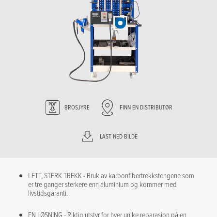
BROSJYRE
FINN EN DISTRIBUTØR
LAST NED BILDE
LETT, STERK TREKK - Bruk av karbonfibertrekkstengene som
er tre ganger sterkere enn aluminium og kommer med
livstidsgaranti.
EN LØSNING - Riktig utstyr for hver unike reparasjon på en