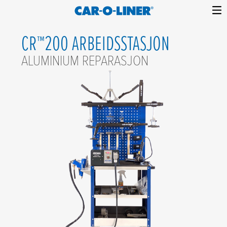
Collision
Car-
Skip
Repair
O-
CR™200 ARBEIDSSTASJON
to
Equipment
content
Liner
ALUMINIUM REPARASJON