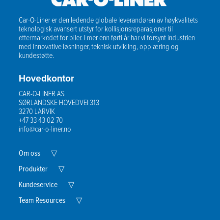
Car-O-Liner er den ledende globale leverandøren av høykvalitets
teknologisk avansert utstyr for kollisjonsreparasjoner til
ettermarkedet for biler. I mer enn førti år har vi forsynt industrien
med innovative løsninger, teknisk utvikling, opplæring og
kundestøtte.
Hovedkontor
CAR-O-LINER AS
SØRLANDSKE HOVEDVEI 313
3270 LARVIK
+47 33 43 02 70
info@car-o-liner.no
Expand
Om oss
▽
Child
Menu
Expand
Produkter
▽
Child
Menu
Expand
Kundeservice
▽
Child
Menu
Expand
Team Resources
▽
Child
Menu