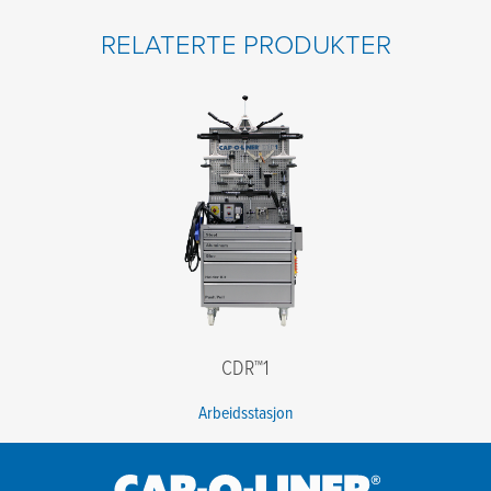
Fornavn
*
RELATERTE PRODUKTER
Etternavn
*
E-post
*
Telefon
*
Firma
*
Postnummer
*
Beskjed
CDR™1
Arbeidsstasjon
Jeg godtar vilkårene i personvernerklæringen.
*