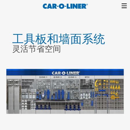
Collision
Car-
Skip
Repair
O-
to
Equipment
content
Liner
工具板和墙面系统
灵活节省空间