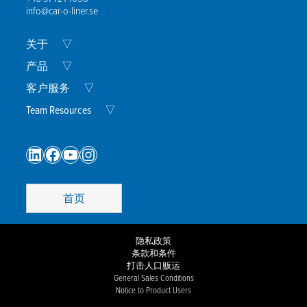
info@car-o-liner.se
Expand
关于
▽
Child
Menu
Expand
产品
▽
Child
Menu
Expand
客户服务
▽
Child
Menu
Expand
Team Resources
▽
Child
Menu
LinkedIn
Facebook
YouTube
Instagram
首页
隐私政策
条款和条件
打击人口贩运
General Sales Conditions
Notice to Product Users