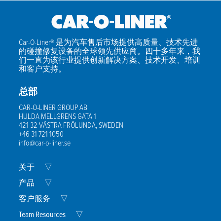
Car-O-Liner® 是为汽车售后市场提供高质量、技术先进
的碰撞修复设备的全球领先供应商。四十多年来，我
们一直为该行业提供创新解决方案、技术开发、培训
和客户支持。
总部
CAR-O-LINER GROUP AB
HULDA MELLGRENS GATA 1
421 32 VÄSTRA FRÖLUNDA, SWEDEN
+46 31 721 1050
info@car-o-liner.se
Expand
关于
▽
Child
Menu
Expand
产品
▽
Child
Menu
Expand
客户服务
▽
Child
Menu
Expand
Team Resources
▽