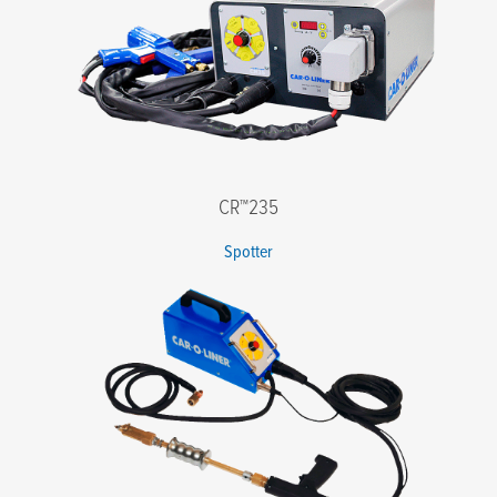
CR™235
Spotter