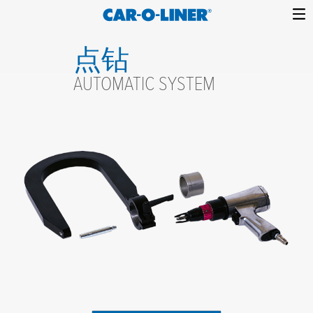
Collision
Car-
Skip
Repair
O-
点钻
to
Equipment
content
Liner
AUTOMATIC SYSTEM