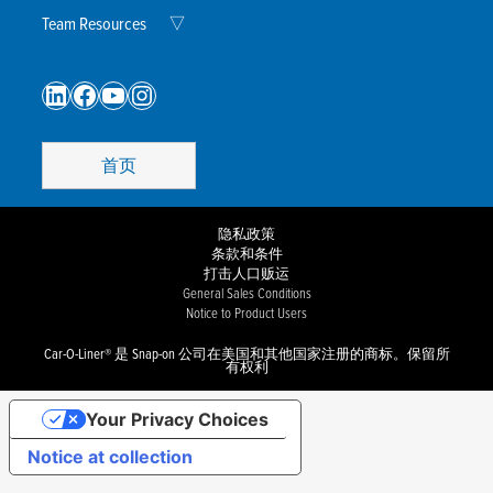
Child
Menu
Expand
Team Resources
▽
Child
Menu
LinkedIn
Facebook
YouTube
Instagram
首页
隐私政策
条款和条件
打击人口贩运
General Sales Conditions
Notice to Product Users
Car-O-Liner® 是 Snap-on 公司在美国和其他国家注册的商标。保留所
有权利
Your Privacy Choices
Notice at collection