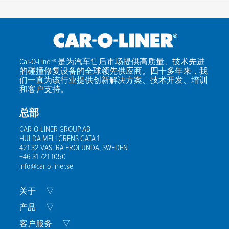
Car-O-Liner® 是为汽车售后市场提供高质量、技术先进
的碰撞修复设备的全球领先供应商。四十多年来，我
们一直为该行业提供创新解决方案、技术开发、培训
和客户支持。
总部
CAR-O-LINER GROUP AB
HULDA MELLGRENS GATA 1
421 32 VÄSTRA FRÖLUNDA, SWEDEN
+46 31 721 1050
info@car-o-liner.se
Expand
关于
▽
Child
Menu
Expand
产品
▽
Child
Menu
Expand
客户服务
▽