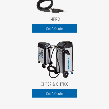
H4PRO
Get A Quote
CH™37 & CH™100
Get A Quote