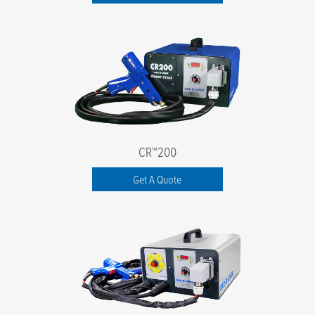
CR™200
Get A Quote