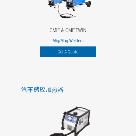
CMI™ & CMI™TWIN
Mig/Mag Welders
Get A Quote
汽车感应加热器