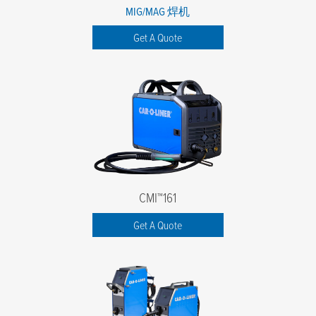
MIG/MAG 焊机
Get A Quote
CMI™161
Get A Quote