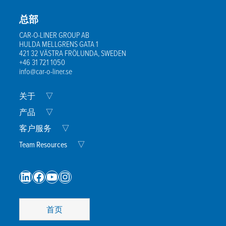
电话号码
*
总部
公司名称
*
CAR-O-LINER GROUP AB
HULDA MELLGRENS GATA 1
421 32 VÄSTRA FRÖLUNDA, SWEDEN
邮政编码
*
+46 31 721 1050
info@car-o-liner.se
邮件
Expand
关于
▽
Child
Menu
Expand
产品
▽
Child
Menu
Expand
客户服务
▽
我同意隐私政策的条款
*
Child
Menu
Expand
Team Resources
▽
Child
Menu
LinkedIn
Facebook
YouTube
Instagram
首页