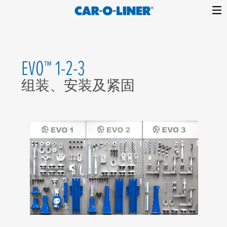
Collision
Car-
Skip
Repair
O-
to
Equipment
content
Liner
EVO™ 1-2-3
组装、安装及紧固