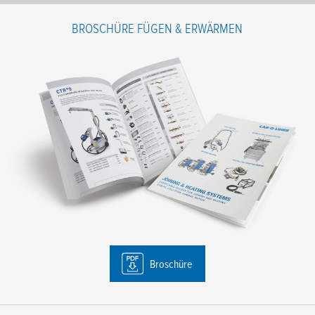
Name
*
BROSCHÜRE FÜGEN & ERWÄRMEN
Nachname
*
E-Mail
*
Telefone
*
Firmennamen
*
Postleitzahl
*
Nachricht
Broschüre
Ich stimme den Bedingungen der Datenschutzrichtlinie zu.
*