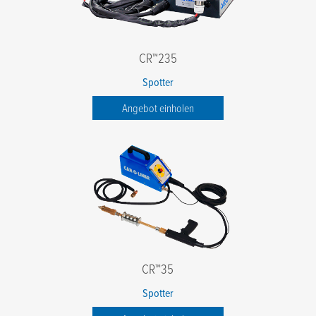
CR™235
Spotter
Angebot einholen
CR™35
Spotter