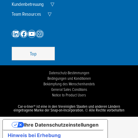
Menu
Expand
Kundenbetreuung
▽
Child
Expand
Menu
Team Resources
▽
Child
Menu
LinkedIn
Facebook
YouTube
Instagram
Top
Datenschutz-Bestimmungen
Bedingungen und Konditionen
Bekämpfung des Menschenhandels
General Sales Conditions
Notice to Product Users
Car-o-liner® ist eine in den Vereinigten Staaten und anderen Ländern
eingetragene Marke der Snap-on-Incorporation. © Alle Rechte vorbehalten
Ihre Datenschutzeinstellungen
Hinweis bei Erhebung