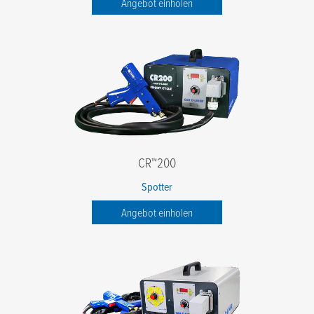
Angebot einholen
CR™200
Spotter
Angebot einholen