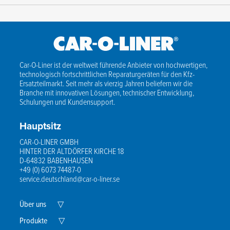
Car-O-Liner ist der weltweit führende Anbieter von hochwertigen,
technologisch fortschrittlichen Reparaturgeräten für den Kfz-
Ersatzteilmarkt. Seit mehr als vierzig Jahren beliefern wir die
Branche mit innovativen Lösungen, technischer Entwicklung,
Schulungen und Kundensupport.
Hauptsitz
CAR-O-LINER GMBH
HINTER DER ALTDÖRFER KIRCHE 18
D-64832 BABENHAUSEN
+49 (0) 6073 74487-0
service.deutschland@car-o-liner.se
Expand
Über uns
▽
Child
Menu
Expand
Produkte
▽
Child