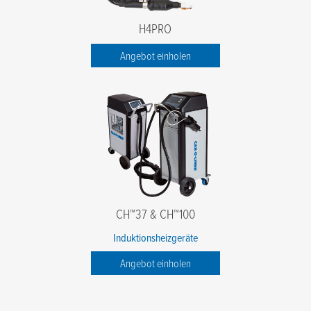
H4PRO
Angebot einholen
CH™37 & CH™100
Induktionsheizgeräte
Angebot einholen