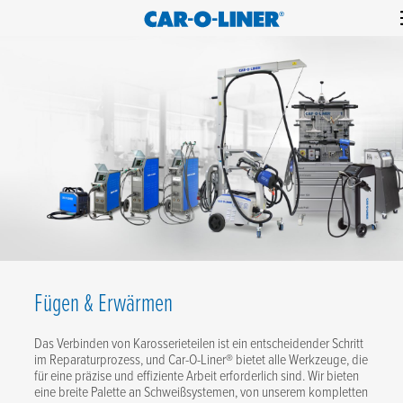
Collision
Car-
Skip
Repair
O-
to
Equipment
content
Liner
Fügen & Erwärmen
Das Verbinden von Karosserieteilen ist ein entscheidender Schritt
im Reparaturprozess, und Car-O-Liner® bietet alle Werkzeuge, die
für eine präzise und effiziente Arbeit erforderlich sind. Wir bieten
eine breite Palette an Schweißsystemen, von unserem kompletten