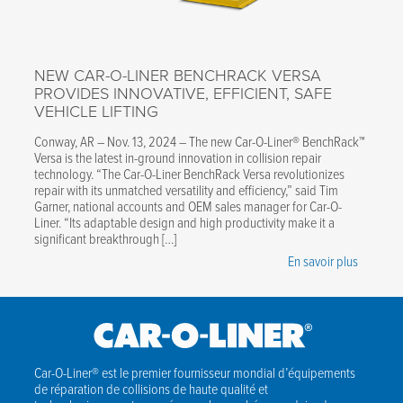
NEW CAR-O-LINER BENCHRACK VERSA
PROVIDES INNOVATIVE, EFFICIENT, SAFE
VEHICLE LIFTING
Conway, AR – Nov. 13, 2024 – The new Car-O-Liner® BenchRack™
Versa is the latest in-ground innovation in collision repair
technology. “The Car-O-Liner BenchRack Versa revolutionizes
repair with its unmatched versatility and efficiency,” said Tim
Garner, national accounts and OEM sales manager for Car-O-
Liner. “Its adaptable design and high productivity make it a
significant breakthrough […]
En savoir plus
Car-O-Liner® est le premier fournisseur mondial d’équipements
de réparation de collisions de haute qualité et