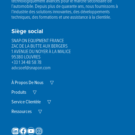
technologiquement avancés pour le marché secondaire de
l’automobile. Depuis plus de quarante ans, nous fournissons à
l’industrie des solutions innovantes, des développements
techniques, des formations et une assistance à la clientèle.
Siège social
SNAP-ON EQUIPMENT FRANCE
ZAC DE LA BUTTE AUX BERGERS
1 AVENUE DU NOYER À LA MALICE
95380 LOUVRES
+33 1 34 48 58 78
adv.soef@snapon.com
Expand
À Propos De Nous
▽
Child
Expand
Menu
Produits
▽
Child
Menu
Expand
Service Clientèle
▽
Child
Expand
Menu
Ressources
▽
Child
Menu
LinkedIn
Facebook
YouTube
Instagram