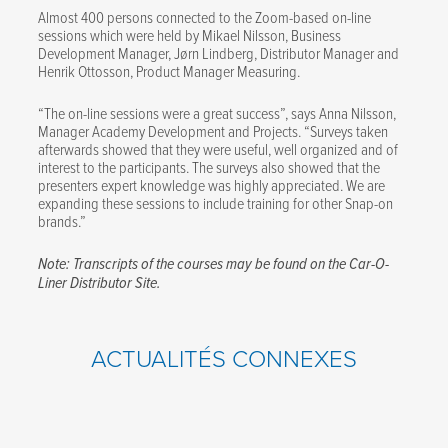
Almost 400 persons connected to the Zoom-based on-line
sessions which were held by Mikael Nilsson, Business
Development Manager, Jørn Lindberg, Distributor Manager and
Henrik Ottosson, Product Manager Measuring.
“The on-line sessions were a great success”, says Anna Nilsson,
Manager Academy Development and Projects. “Surveys taken
afterwards showed that they were useful, well organized and of
interest to the participants. The surveys also showed that the
presenters expert knowledge was highly appreciated. We are
expanding these sessions to include training for other Snap-on
brands.”
Note: Transcripts of the courses may be found on the Car-O-
Liner Distributor Site.
ACTUALITÉS CONNEXES