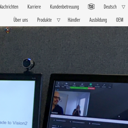
Nachrichten
Karriere
Kundenbetreuung
Deutsch
E
▽
C
M
Über uns
Produkte
Händler
Ausbildung
OEM
Expand
▽
Child
Menu