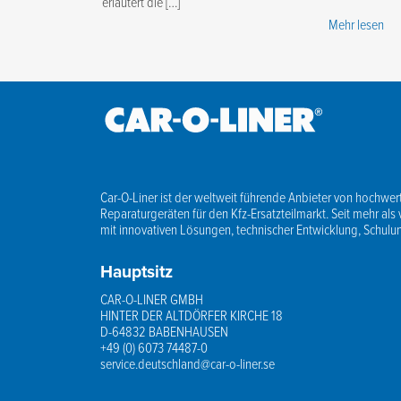
erläutert die […]
Mehr lesen
Car-O-Liner ist der weltweit führende Anbieter von hochwert
Reparaturgeräten für den Kfz-Ersatzteilmarkt. Seit mehr als 
mit innovativen Lösungen, technischer Entwicklung, Schul
Hauptsitz
CAR-O-LINER GMBH
HINTER DER ALTDÖRFER KIRCHE 18
D-64832 BABENHAUSEN
+49 (0) 6073 74487-0
service.deutschland@car-o-liner.se