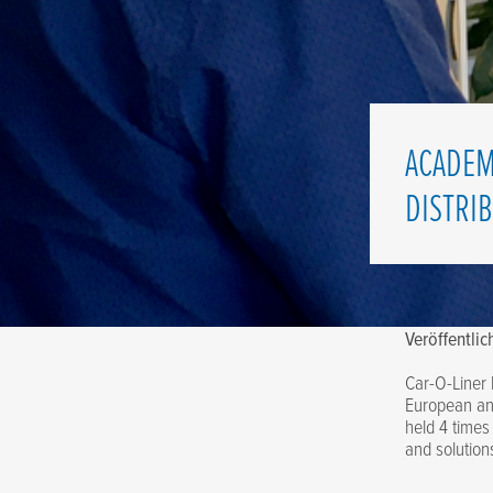
ACADEM
DISTRI
Veröffentli
Car-O-Liner 
European and
held 4 times
and solution