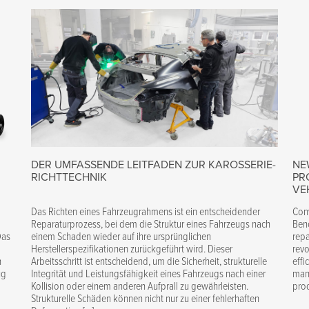
DER UMFASSENDE LEITFADEN ZUR KAROSSERIE-
NE
RICHTTECHNIK
PR
VE
Das Richten eines Fahrzeugrahmens ist ein entscheidender
Con
Reparaturprozess, bei dem die Struktur eines Fahrzeugs nach
Benc
Das
einem Schaden wieder auf ihre ursprünglichen
repa
Herstellerspezifikationen zurückgeführt wird. Dieser
revo
n
Arbeitsschritt ist entscheidend, um die Sicherheit, strukturelle
effi
ug
Integrität und Leistungsfähigkeit eines Fahrzeugs nach einer
mana
Kollision oder einem anderen Aufprall zu gewährleisten.
prod
Strukturelle Schäden können nicht nur zu einer fehlerhaften