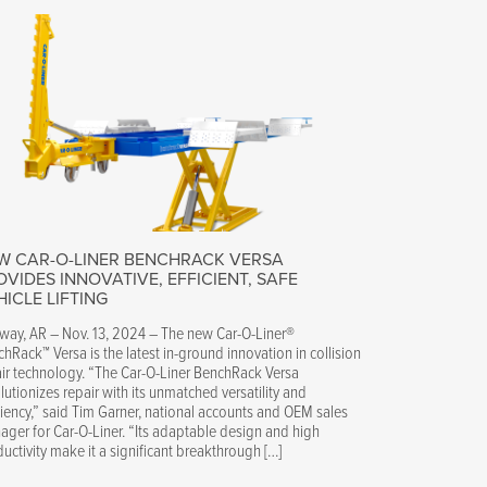
W CAR-O-LINER BENCHRACK VERSA
OVIDES INNOVATIVE, EFFICIENT, SAFE
HICLE LIFTING
way, AR – Nov. 13, 2024 – The new Car-O-Liner®
hRack™ Versa is the latest in-ground innovation in collision
ir technology. “The Car-O-Liner BenchRack Versa
lutionizes repair with its unmatched versatility and
ciency,” said Tim Garner, national accounts and OEM sales
ger for Car-O-Liner. “Its adaptable design and high
uctivity make it a significant breakthrough […]