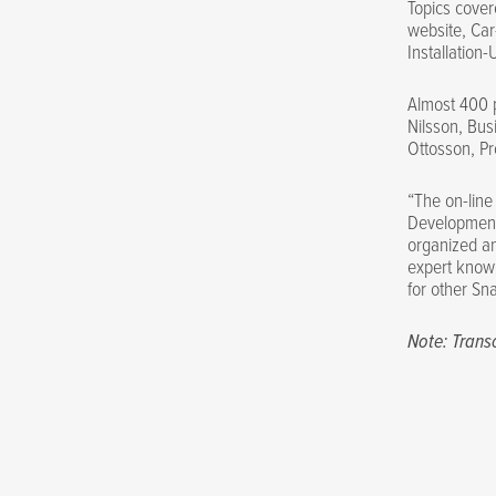
Topics cover
website, Car
Installation
Almost 400 
Nilsson, Bu
Ottosson, P
“The on-lin
Development 
organized an
expert knowl
for other Sn
Note: Transc