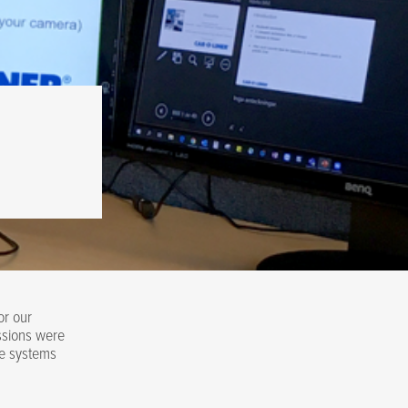
or our
ssions were
he systems