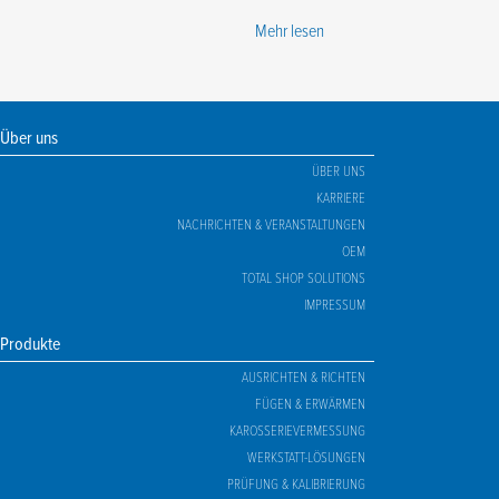
Mehr lesen
Über uns
ÜBER UNS
KARRIERE
NACHRICHTEN & VERANSTALTUNGEN
OEM
TOTAL SHOP SOLUTIONS
IMPRESSUM
Produkte
AUSRICHTEN & RICHTEN
FÜGEN & ERWÄRMEN
KAROSSERIEVERMESSUNG
WERKSTATT-LÖSUNGEN
PRÜFUNG & KALIBRIERUNG