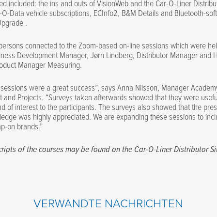
ed included: the ins and outs of VisionWeb and the Car-O-Liner Distribu
-O-Data vehicle subscriptions, ECInfo2, B&M Details and Bluetooth-sof
-Upgrade .
persons connected to the Zoom-based on-line sessions which were hel
siness Development Manager, Jørn Lindberg, Distributor Manager and 
roduct Manager Measuring.
e sessions were a great success”, says Anna Nilsson, Manager Academ
and Projects. “Surveys taken afterwards showed that they were useful
d of interest to the participants. The surveys also showed that the pre
edge was highly appreciated. We are expanding these sessions to incl
ap-on brands.”
ripts of the courses may be found on the Car-O-Liner Distributor Si
VERWANDTE NACHRICHTEN