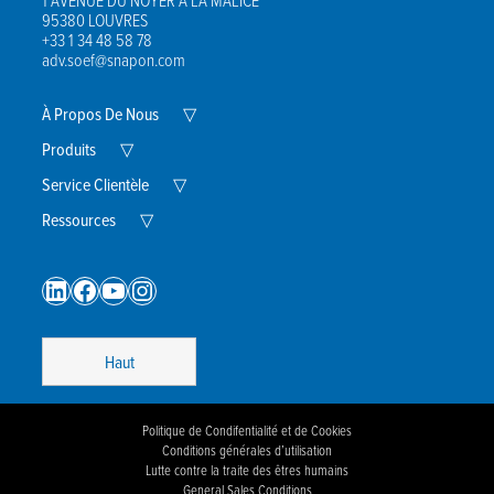
95380 LOUVRES
+33 1 34 48 58 78
adv.soef@snapon.com
Expand
À Propos De Nous
▽
Child
Expand
Menu
Produits
▽
Child
Menu
Expand
Service Clientèle
▽
Child
Expand
Menu
Ressources
▽
Child
Menu
LinkedIn
Facebook
YouTube
Instagram
Haut
Politique de Condifentialité et de Cookies
Conditions générales d’utilisation
Lutte contre la traite des êtres humains
General Sales Conditions