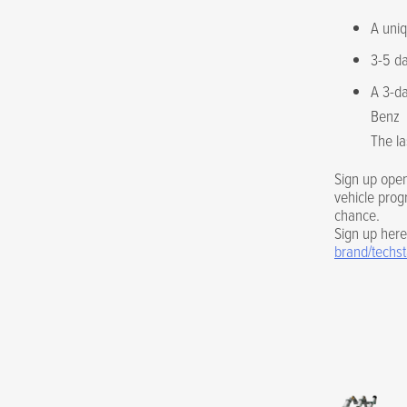
A uniq
3-5 da
A 3-da
Benz
The la
Sign up open
vehicle prog
chance.
Sign up her
brand/techst