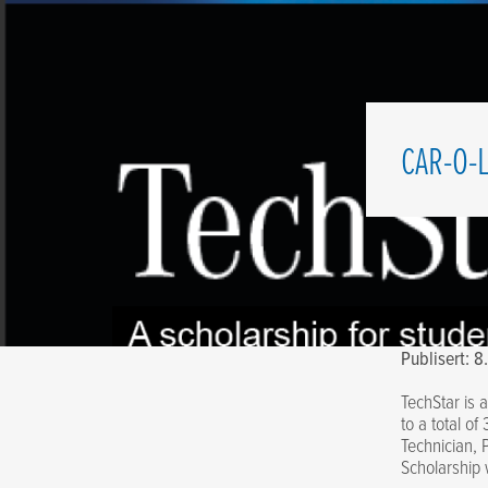
CAR-O-
Publisert: 
TechStar is 
to a total of
Technician, 
Scholarship 