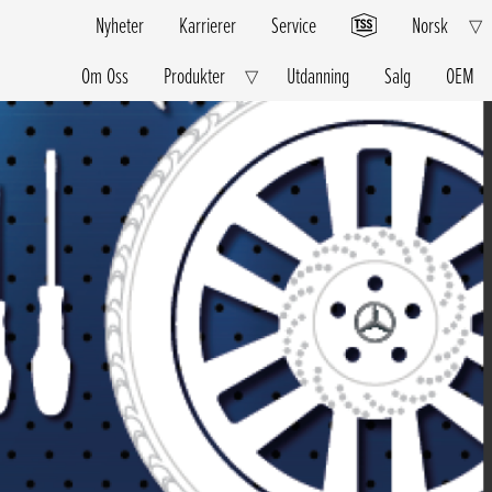
Nyheter
Karrierer
Service
Norsk
E
▽
C
M
Om Oss
Produkter
Utdanning
Salg
OEM
Expand
▽
Child
Menu