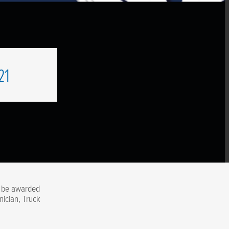
21
ll be awarded
nician, Truck