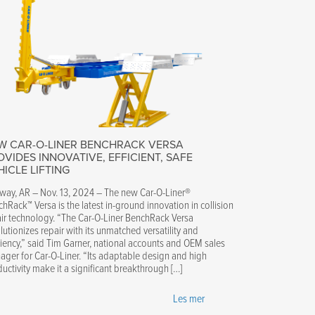
W CAR-O-LINER BENCHRACK VERSA
OVIDES INNOVATIVE, EFFICIENT, SAFE
HICLE LIFTING
way, AR – Nov. 13, 2024 – The new Car-O-Liner®
hRack™ Versa is the latest in-ground innovation in collision
ir technology. “The Car-O-Liner BenchRack Versa
lutionizes repair with its unmatched versatility and
ciency,” said Tim Garner, national accounts and OEM sales
ger for Car-O-Liner. “Its adaptable design and high
uctivity make it a significant breakthrough […]
Les mer