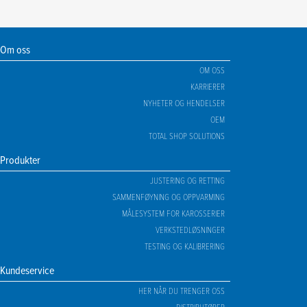
Om oss
OM OSS
KARRIERER
NYHETER OG HENDELSER
OEM
TOTAL SHOP SOLUTIONS
Produkter
JUSTERING OG RETTING
SAMMENFØYNING OG OPPVARMING
MÅLESYSTEM FOR KAROSSERIER
VERKSTEDLØSNINGER
TESTING OG KALIBRERING
Kundeservice
HER NÅR DU TRENGER OSS
DISTRIBUTØRER