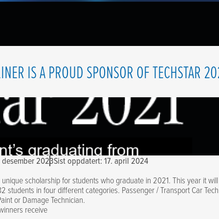
LINER IS A PROUD SPONSOR OF TECHSTAR 20
8. desember 2023
Sist oppdatert: 17. april 2024
a unique scholarship for students who graduate in 2021. This year it wi
 32 students in four different categories. Passenger / Transport Car Tech
Paint or Damage Technician.
winners receive