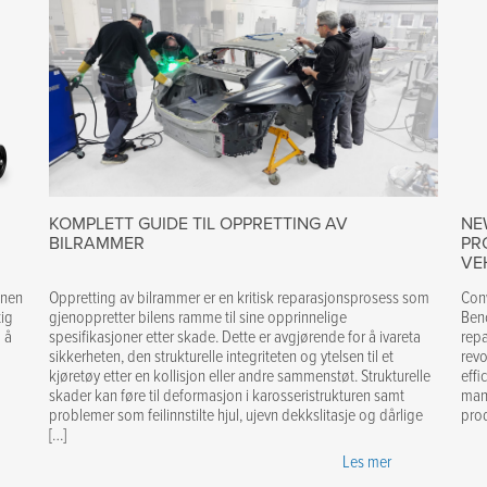
KOMPLETT GUIDE TIL OPPRETTING AV
NE
BILRAMMER
PR
VE
nnen
Oppretting av bilrammer er en kritisk reparasjonsprosess som
Con
tig
gjenoppretter bilens ramme til sine opprinnelige
Benc
d å
spesifikasjoner etter skade. Dette er avgjørende for å ivareta
repa
sikkerheten, den strukturelle integriteten og ytelsen til et
revo
kjøretøy etter en kollisjon eller andre sammenstøt. Strukturelle
effi
skader kan føre til deformasjon i karosseristrukturen samt
mana
problemer som feilinnstilte hjul, ujevn dekkslitasje og dårlige
prod
[…]
Les mer