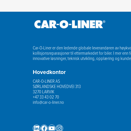
Car-O-Liner er den ledende globale leverandøren av høykvali
kollisjonsreparasjoner til ettermarkedet for biler. I mer enn f
innovative løsninger, teknisk utvikling, opplæring og kunde
Hovedkontor
CAR-O-LINER AS
SØRLANDSKE HOVEDVEI 313
3270 LARVIK
+47 33 43 02 70
info@car-o-liner.no
LinkedIn
Facebook
YouTube
Instagram