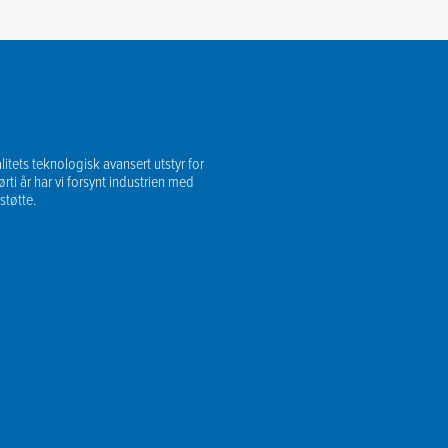
tets teknologisk avansert utstyr for
ørti år har vi forsynt industrien med
støtte.