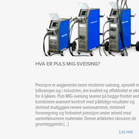
HVA ER PULS MIG-SVEISING?
Presisjon er avgjørende innen moderne sveising, spesielt i
bilbransjen og i industrien, der kvalitet og effektivitet er vik
for å lykkes. Puls MIG-sveising leverer på begge fronter ve
kombinere avansert kontroll med pålitelige resultater og
dermed muliggjøre renere sveisesømmer, minimert
forvrengning og forbedret presisjon under arbeid med
varmefølsomme materialer. Denne artikkelen skisserer de
grunnleggende […]
Les mer