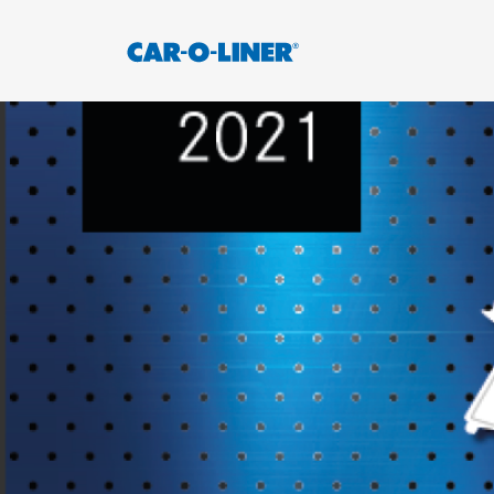
Collision
Car-
Repair
O-
Skip
Equipment
to
Liner
content