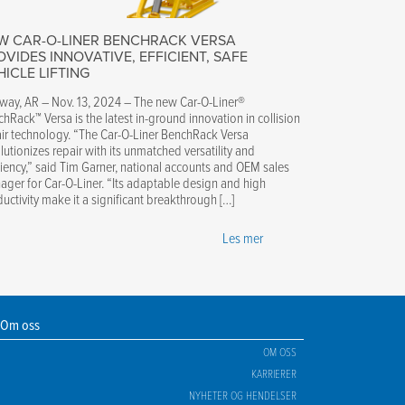
W CAR-O-LINER BENCHRACK VERSA
OVIDES INNOVATIVE, EFFICIENT, SAFE
HICLE LIFTING
way, AR – Nov. 13, 2024 – The new Car-O-Liner®
hRack™ Versa is the latest in-ground innovation in collision
ir technology. “The Car-O-Liner BenchRack Versa
lutionizes repair with its unmatched versatility and
ciency,” said Tim Garner, national accounts and OEM sales
ger for Car-O-Liner. “Its adaptable design and high
uctivity make it a significant breakthrough […]
Les mer
Om oss
OM OSS
KARRIERER
NYHETER OG HENDELSER