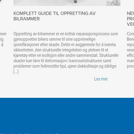
KOMPLETT GUIDE TIL OPPRETTING AV
NE
BILRAMMER
PR
VE
nnen
Oppretting av bilrammer er en kritisk reparasjonsprosess som
Con
tig
gjenoppretter bilens ramme til sine opprinnelige
Benc
d å
spesifikasjoner etter skade. Dette er avgjørende for å ivareta
repa
sikkerheten, den strukturelle integriteten og ytelsen til et
revo
kjøretøy etter en kollisjon eller andre sammenstøt. Strukturelle
effi
skader kan føre til deformasjon i karosseristrukturen samt
mana
problemer som feilinnstilte hjul, ujevn dekkslitasje og dårlige
prod
[…]
Les mer