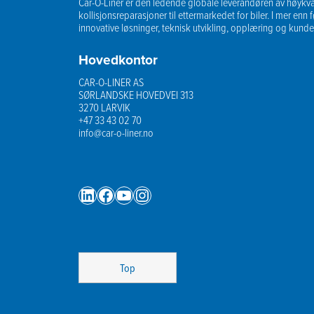
Car-O-Liner er den ledende globale leverandøren av høykvali
kollisjonsreparasjoner til ettermarkedet for biler. I mer enn f
innovative løsninger, teknisk utvikling, opplæring og kunde
Hovedkontor
CAR-O-LINER AS
SØRLANDSKE HOVEDVEI 313
3270 LARVIK
+47 33 43 02 70
info@car-o-liner.no
LinkedIn
Facebook
YouTube
Instagram
Top