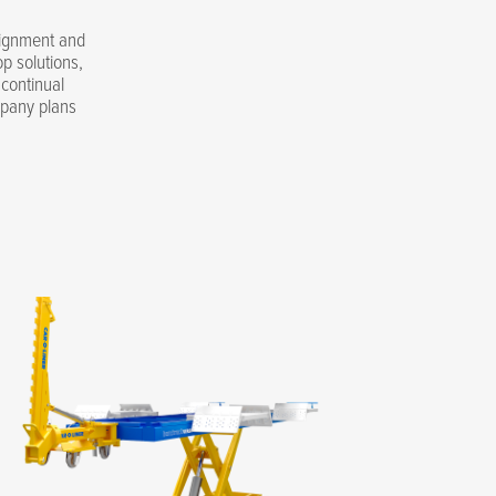
alignment and
p solutions,
 continual
mpany plans