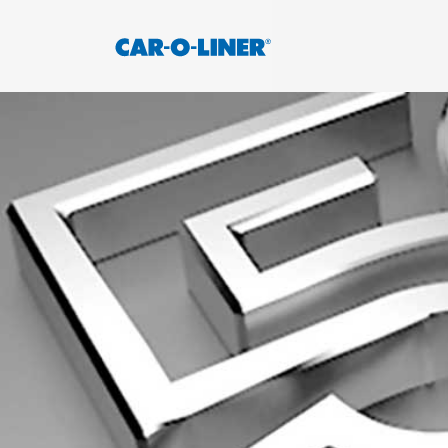
Collision
Car-
Repair
O-
Skip
Equipment
to
Liner
content