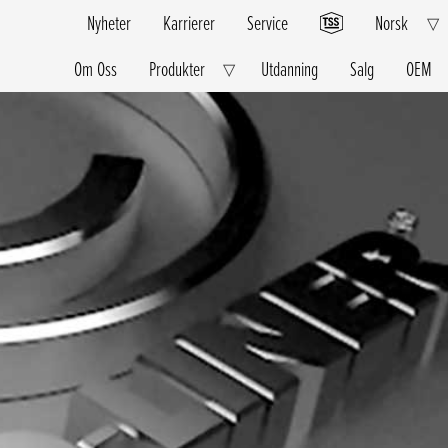
Nyheter
Karrierer
Service
Norsk
E
▽
C
M
Om Oss
Produkter
Utdanning
Salg
OEM
Expand
▽
Child
Menu