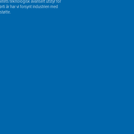
tets teknologisk avansert utstyr for
ørti år har vi forsynt industrien med
støtte.