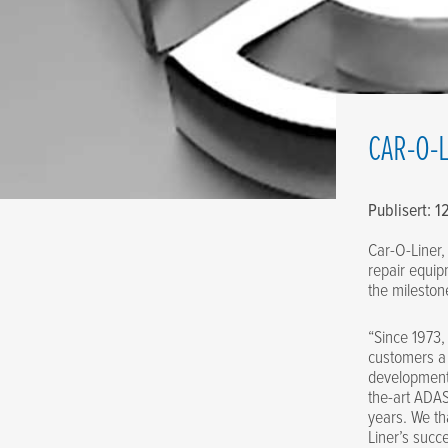
CAR-O-
Publisert: 
Car-O-Liner,
repair equipm
the mileston
“Since 1973,
customers a f
development
the-art ADAS
years. We th
Liner’s succe