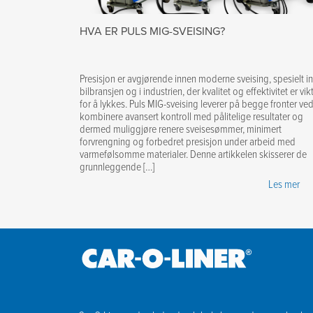
HVA ER PULS MIG-SVEISING?
Presisjon er avgjørende innen moderne sveising, spesielt i
bilbransjen og i industrien, der kvalitet og effektivitet er vik
for å lykkes. Puls MIG-sveising leverer på begge fronter ve
kombinere avansert kontroll med pålitelige resultater og
dermed muliggjøre renere sveisesømmer, minimert
forvrengning og forbedret presisjon under arbeid med
varmefølsomme materialer. Denne artikkelen skisserer de
grunnleggende […]
Les mer