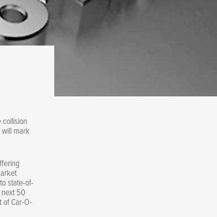
 collision
 will mark
ffering
market
o state-of-
r next 50
t of Car-O-