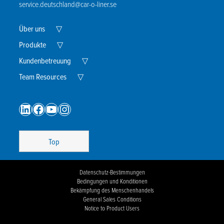
service.deutschland@car-o-liner.se
Nachricht
Expand
Über uns
▽
Child
Menu
Expand
Produkte
▽
Child
Ich stimme den Bedingungen der Datenschutzrichtlinie zu.
*
Menu
Expand
Kundenbetreuung
▽
Child
Expand
Menu
Team Resources
▽
Child
Menu
LinkedIn
Facebook
YouTube
Instagram
Top
Datenschutz-Bestimmungen
Bedingungen und Konditionen
Bekämpfung des Menschenhandels
General Sales Conditions
Notice to Product Users