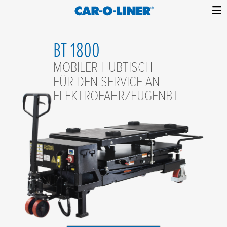
Collision
Car-
Skip
Repair
O-
to
Equipment
BT 1800
content
Liner
MOBILER HUBTISCH
FÜR DEN SERVICE AN
ELEKTROFAHRZEUGENBT