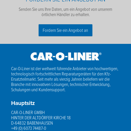
Senden Sie uns Ihre Daten, um ein Angebot von unserem
örtlichen Händler zu erhalten.
Fordern Sie ein Angebot an
Name
*
Nachname
*
Car-O-Liner ist der weltweit führende Anbieter von hochwertigen,
technologisch fortschrittlichen Reparaturgeräten für den Kfz-
E-Mail
*
Ersatzteilmarkt. Seit mehr als vierzig Jahren beliefern wir die
Branche mit innovativen Lösungen, technischer Entwicklung,
Schulungen und Kundensupport.
Telefone
*
Hauptsitz
Firmennamen
*
CAR-O-LINER GMBH
HINTER DER ALTDÖRFER KIRCHE 18
Postleitzahl
*
D-64832 BABENHAUSEN
+49 (0) 6073 74487-0