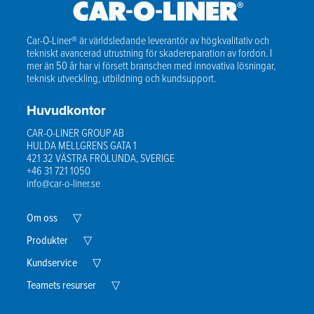
Car-O-Liner® är världsledande leverantör av högkvalitativ och
tekniskt avancerad utrustning för skadereparation av fordon. I
mer än 50 år har vi försett branschen med innovativa lösningar,
teknisk utveckling, utbildning och kundsupport.
Huvudkontor
CAR-O-LINER GROUP AB
HULDA MELLGRENS GATA 1
421 32 VÄSTRA FRÖLUNDA, SVERIGE
+46 31 721 1050
info@car-o-liner.se
Expand
Om oss
▽
Child
Menu
Expand
Produkter
▽
Child
Menu
Expand
Kundservice
▽
Child
Menu
Expand
Teamets resurser
▽
Child
Menu