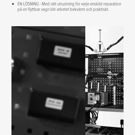
EN LÖSNING - Med rätt utrustning för varje enskild reparation
på en flyttbar vagn blir arbetet bekvämt och praktiskt.