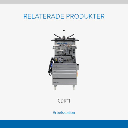
Förnamn
*
RELATERADE PRODUKTER
Efternamn
*
E-post
*
Telefon
*
Företag
*
Postkod
*
Meddelande
CDR™1
Arbetsstation
Jag godkänner villkoren i integritetspolicyn.
*