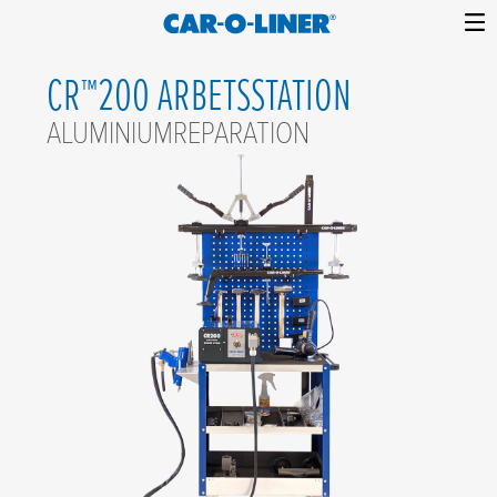
Collision
Car-
Skip
Repair
O-
CR™200 ARBETSSTATION
to
Equipment
content
Liner
ALUMINIUMREPARATION