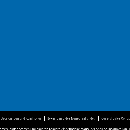
Bedingungen und Konditionen
Bekämpfung des Menschenhandels
General Sales Condit
 den Vereinigten Staaten und anderen Ländern eingetragene Marke der Snap-on-Incorporation. 