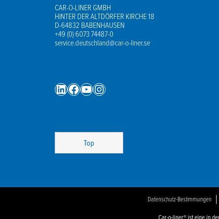
CAR-O-LINER GMBH
HINTER DER ALTDÖRFER KIRCHE 18
D-64832 BABENHAUSEN
+49 (0) 6073 74487-0
service.deutschland@car-o-liner.se
LinkedIn
Facebook
YouTube
Instagram
Top
Datenschutz-Bestimmungen
Car-o-liner® ist eine in