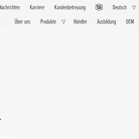
Nachrichten
Karriere
Kundenbetreuung
Deutsch
E
▽
C
M
Über uns
Produkte
Händler
Ausbildung
OEM
Expand
▽
Child
Menu