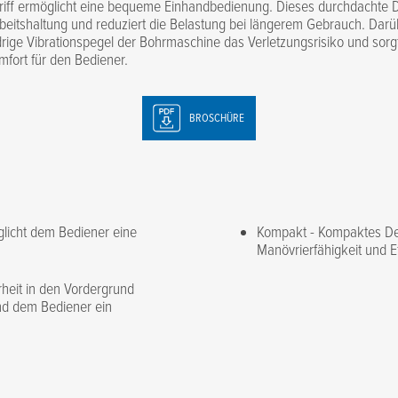
Griff ermöglicht eine bequeme Einhandbedienung. Dieses durchdachte D
rbeitshaltung und reduziert die Belastung bei längerem Gebrauch. Darü
drige Vibrationspegel der Bohrmaschine das Verletzungsrisiko und sorgt
mfort für den Bediener.
BROSCHÜRE
glicht dem Bediener eine
Kompakt - Kompaktes De
Manövrierfähigkeit und E
erheit in den Vordergrund
und dem Bediener ein