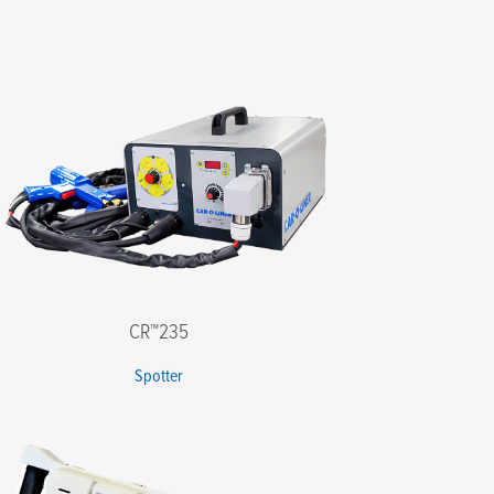
CR™235
Spotter