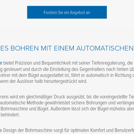
Fordern Sie ein Angebot an
HES BOHREN MIT EINEM AUTOMATISCHEN
r
bietet Präzision und Bequemlichkeit mit seiner Tiefenregulierung, die
ng gesteuert und durch die Einstellung des Gegenhalters nach hinten ü
hrer mit dem Bügel ausgestattet ist, fährt er automatisch in Richtung 
enn der Auslöser halb heruntergedrückt wird.
ns wird ein gleichmäßiger Druck ausgeübt, bis die voreingestellte Tiefe
, automatische Methode gewährleistet sichere Bohrungen und verlänger
Bohrmaschine und Bügel. Außerdem lässt sich der Bügel mühelos ab
behindert.
 Design der Bohrmaschine sorgt für optimalen Komfort und Benutzerfr