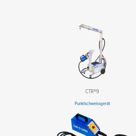
Nachname
*
E-Mail
*
Telefone
*
Firmennamen
*
Postleitzahl
*
Nachricht
CTR®9
Punktschweissgerät
Ich stimme den Bedingungen der Datenschutzrichtlinie zu.
*