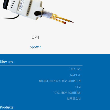
QP-1
Spotter
Über uns
ÜBER UNS
KARRIERE
NACHRICHTEN & VERANSTALTUNGEN
OEM
TOTAL SHOP SOLUTIONS
IMPRESSUM
Produkte