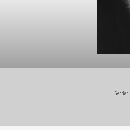
Senden S
Name
*