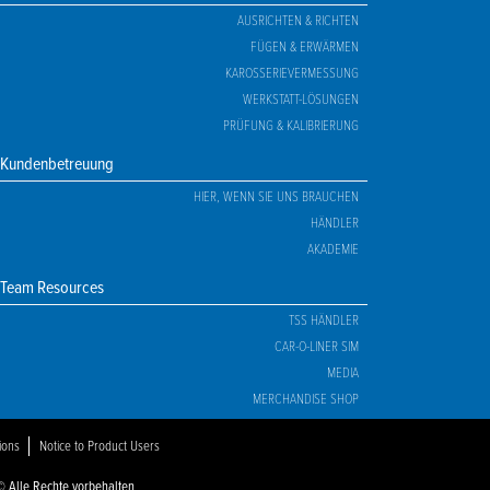
AUSRICHTEN & RICHTEN
FÜGEN & ERWÄRMEN
KAROSSERIEVERMESSUNG
WERKSTATT-LÖSUNGEN
PRÜFUNG & KALIBRIERUNG
Kundenbetreuung
HIER, WENN SIE UNS BRAUCHEN
HÄNDLER
AKADEMIE
Team Resources
TSS HÄNDLER
CAR-O-LINER SIM
MEDIA
MERCHANDISE SHOP
ions
Notice to Product Users
© Alle Rechte vorbehalten