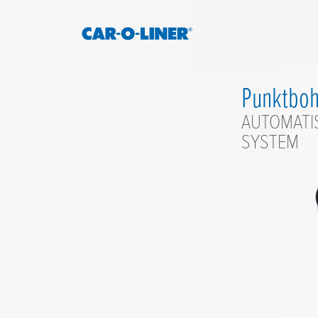
Collision
Car-
Repair
O-
Skip
Equipment
Punktboh
to
Liner
content
AUTOMATI
SYSTEM