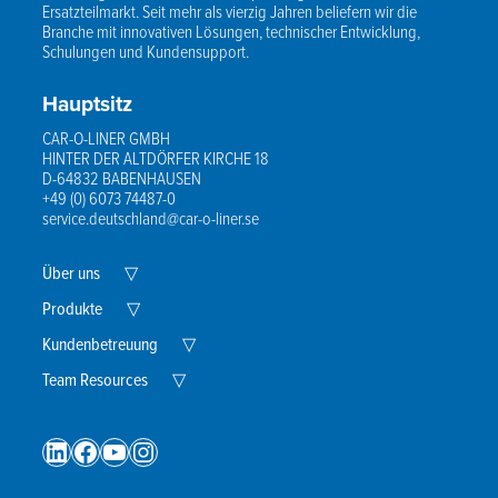
Ersatzteilmarkt. Seit mehr als vierzig Jahren beliefern wir die
Branche mit innovativen Lösungen, technischer Entwicklung,
Schulungen und Kundensupport.
Hauptsitz
CAR-O-LINER GMBH
HINTER DER ALTDÖRFER KIRCHE 18
D-64832 BABENHAUSEN
+49 (0) 6073 74487-0
service.deutschland@car-o-liner.se
Expand
Über uns
▽
Child
Menu
Expand
Produkte
▽
Child
Menu
Expand
Kundenbetreuung
▽
Child
Expand
Menu
Team Resources
▽
Child
Menu
LinkedIn
Facebook
YouTube
Instagram