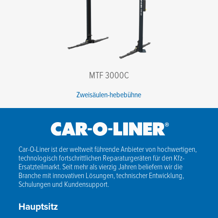
MTF 3000C
Zweisäulen-hebebühne
Car-O-Liner ist der weltweit führende Anbieter von hochwertigen,
technologisch fortschrittlichen Reparaturgeräten für den Kfz-
Ersatzteilmarkt. Seit mehr als vierzig Jahren beliefern wir die
Branche mit innovativen Lösungen, technischer Entwicklung,
Schulungen und Kundensupport.
Hauptsitz