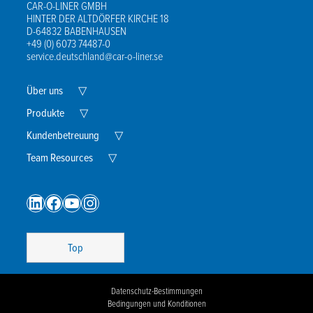
CAR-O-LINER GMBH
HINTER DER ALTDÖRFER KIRCHE 18
D-64832 BABENHAUSEN
+49 (0) 6073 74487-0
service.deutschland@car-o-liner.se
Expand
Über uns
▽
Child
Menu
Expand
Produkte
▽
Child
Menu
Expand
Kundenbetreuung
▽
Child
Expand
Menu
Team Resources
▽
Child
Menu
LinkedIn
Facebook
YouTube
Instagram
Top
Datenschutz-Bestimmungen
Bedingungen und Konditionen