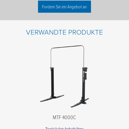
Fordern Sie ein Angebot an
Name
*
VERWANDTE PRODUKTE
Nachname
*
E-Mail
*
Telefone
*
Firmennamen
*
Postleitzahl
*
Nachricht
MTF 4000C
Zweisäulen-hebebühne