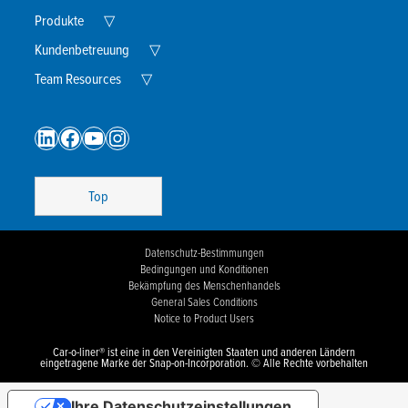
Child
Menu
Expand
Produkte
▽
Child
Menu
Expand
Kundenbetreuung
▽
Child
Expand
Menu
Team Resources
▽
Child
Menu
LinkedIn
Facebook
YouTube
Instagram
Top
Datenschutz-Bestimmungen
Bedingungen und Konditionen
Bekämpfung des Menschenhandels
General Sales Conditions
Notice to Product Users
Car-o-liner® ist eine in den Vereinigten Staaten und anderen Ländern
eingetragene Marke der Snap-on-Incorporation. © Alle Rechte vorbehalten
Ihre Datenschutzeinstellungen