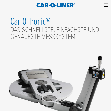
Collision
Car-
Skip
Repair
O-
Car-O-Tronic®
to
Equipment
content
Liner
DAS SCHNELLSTE, EINFACHSTE UND
GENAUESTE MESSSYSTEM