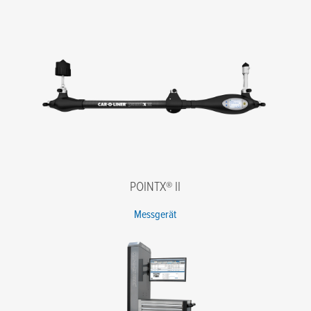
E-Mail
*
Telefone
*
Firmennamen
*
Postleitzahl
*
Nachricht
POINTX® II
Messgerät
Ich stimme den Bedingungen der Datenschutzrichtlinie zu.
*