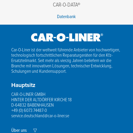
CAR-O-DATA®
Datenbank
Car-O-Liner ist der weltweit führende Anbieter von hochwertigen,
technologisch fortschrittlichen Reparaturgeräten für den Kfz-
Ersatzteilmarkt. Seit mehr als vierzig Jahren beliefern wir die
Branche mit innovativen Lösungen, technischer Entwicklung,
Schulungen und Kundensupport.
Hauptsitz
CAR-O-LINER GMBH
HINTER DER ALTDÖRFER KIRCHE 18
D-64832 BABENHAUSEN
+49 (0) 6073 74487-0
service.deutschland@car-o-liner.se
Expand
Über uns
▽