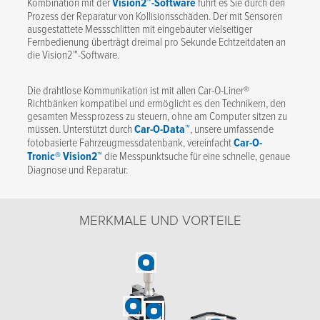
Kombination mit der
Vision2™-Software
führt es Sie durch den
Prozess der Reparatur von Kollisionsschäden. Der mit Sensoren
ausgestattete Messschlitten mit eingebauter vielseitiger
Fernbedienung überträgt dreimal pro Sekunde Echtzeitdaten an
die Vision2™-Software.
Die drahtlose Kommunikation ist mit allen Car-O-Liner®
Richtbänken kompatibel und ermöglicht es den Technikern, den
gesamten Messprozess zu steuern, ohne am Computer sitzen zu
müssen. Unterstützt durch
Car-O-Data™
, unsere umfassende
fotobasierte Fahrzeugmessdatenbank, vereinfacht
Car-O-
Tronic® Vision2™
die Messpunktsuche für eine schnelle, genaue
Diagnose und Reparatur.
MERKMALE UND VORTEILE