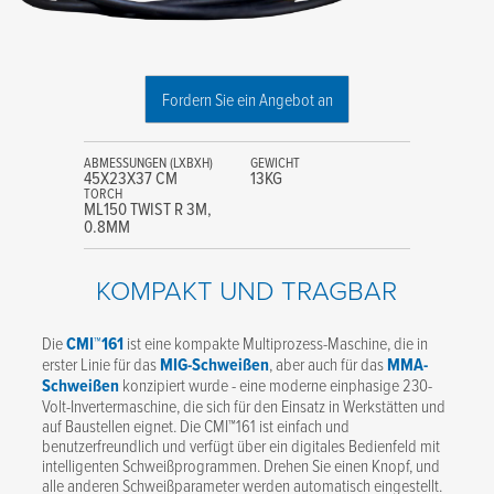
Fordern Sie ein Angebot an
ABMESSUNGEN (LXBXH)
GEWICHT
45X23X37 CM
13KG
TORCH
ML150 TWIST R 3M,
0.8MM
KOMPAKT UND TRAGBAR
Die
CMI™161
ist eine kompakte Multiprozess-Maschine, die in
erster Linie für das
MIG-Schweißen
, aber auch für das
MMA-
Schweißen
konzipiert wurde - eine moderne einphasige 230-
Volt-Invertermaschine, die sich für den Einsatz in Werkstätten und
auf Baustellen eignet. Die CMI™161 ist einfach und
benutzerfreundlich und verfügt über ein digitales Bedienfeld mit
intelligenten Schweißprogrammen. Drehen Sie einen Knopf, und
alle anderen Schweißparameter werden automatisch eingestellt.