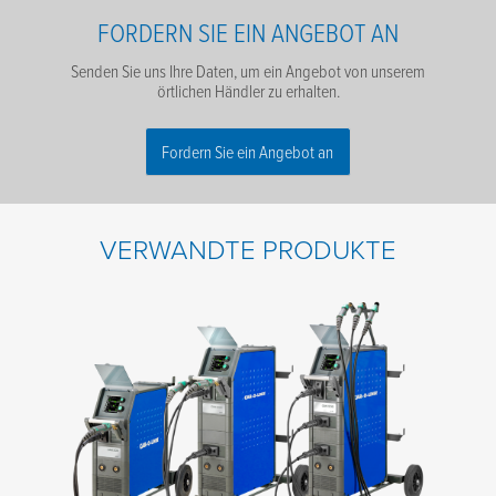
FORDERN SIE EIN ANGEBOT AN
Senden Sie uns Ihre Daten, um ein Angebot von unserem
örtlichen Händler zu erhalten.
Fordern Sie ein Angebot an
Name
*
VERWANDTE PRODUKTE
Nachname
*
E-Mail
*
Telefone
*
Firmennamen
*
Postleitzahl
*