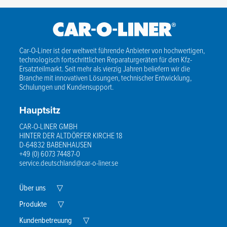
Car-O-Liner ist der weltweit führende Anbieter von hochwertigen,
technologisch fortschrittlichen Reparaturgeräten für den Kfz-
Ersatzteilmarkt. Seit mehr als vierzig Jahren beliefern wir die
Branche mit innovativen Lösungen, technischer Entwicklung,
Schulungen und Kundensupport.
Hauptsitz
CAR-O-LINER GMBH
HINTER DER ALTDÖRFER KIRCHE 18
D-64832 BABENHAUSEN
+49 (0) 6073 74487-0
service.deutschland@car-o-liner.se
Expand
Über uns
▽
Child
Menu
Expand
Produkte
▽
Child
Menu
Expand
Kundenbetreuung
▽