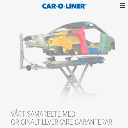
Collision
Car-
Skip
Repair
O-
to
Equipment
content
Liner
VÅRT SAMARBETE MED
OEM
ORIGINALTILLVERKARE GARANTERAR