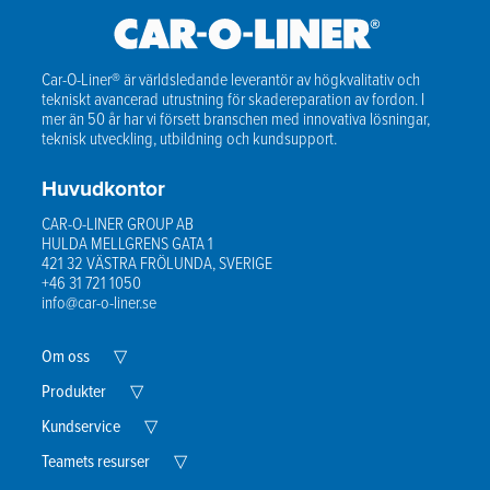
Car-O-Liner® är världsledande leverantör av högkvalitativ och
tekniskt avancerad utrustning för skadereparation av fordon. I
mer än 50 år har vi försett branschen med innovativa lösningar,
teknisk utveckling, utbildning och kundsupport.
Huvudkontor
CAR-O-LINER GROUP AB
HULDA MELLGRENS GATA 1
421 32 VÄSTRA FRÖLUNDA, SVERIGE
+46 31 721 1050
info@car-o-liner.se
Expand
Om oss
▽
Child
Menu
Expand
Produkter
▽
Child
Menu
Expand
Kundservice
▽
Child
Menu
Expand
Teamets resurser
▽
Child