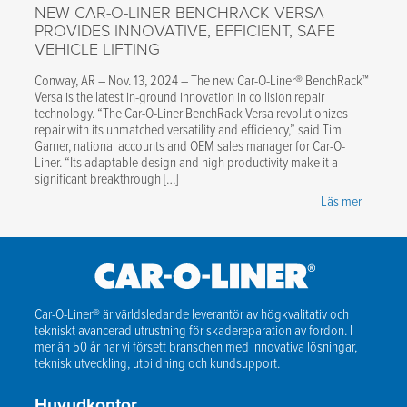
NEW CAR-O-LINER BENCHRACK VERSA
PROVIDES INNOVATIVE, EFFICIENT, SAFE
VEHICLE LIFTING
Conway, AR – Nov. 13, 2024 – The new Car-O-Liner® BenchRack™
Versa is the latest in-ground innovation in collision repair
technology. “The Car-O-Liner BenchRack Versa revolutionizes
repair with its unmatched versatility and efficiency,” said Tim
Garner, national accounts and OEM sales manager for Car-O-
Liner. “Its adaptable design and high productivity make it a
significant breakthrough […]
Läs mer
Car-O-Liner® är världsledande leverantör av högkvalitativ och
tekniskt avancerad utrustning för skadereparation av fordon. I
mer än 50 år har vi försett branschen med innovativa lösningar,
teknisk utveckling, utbildning och kundsupport.
Huvudkontor