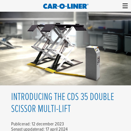
Collision
Car-
Skip
Repair
O-
to
Equipment
content
Liner
INTRODUCING THE CDS 35 DOUBLE
SCISSOR MULTI-LIFT
Publicerad: 12 december 2023
Senast uppdaterad: 17 april 2024