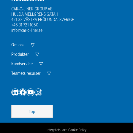
CAR-O-LINER GROUP AB
HULDA MELLGRENS GATA 1
421 32 VÄSTRA FRÖLUNDA, SVERIGE
+46 31 721 1050
info@car-o-liner.se
Expand
Om oss
▽
Child
Menu
Expand
Produkter
▽
Child
Menu
Expand
Kundservice
▽
Child
Menu
Expand
Teamets resurser
▽
Child
Menu
LinkedIn
Facebook
YouTube
Instagram
Top
Integritets- och Cookie Policy