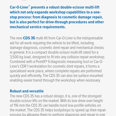
®
Car-O-Liner
presents a robust double-scissor multi-lift
which not only expands workshop capabilities to a one-
stop process: from diagnosis to cosmetic damage repair,
but is also perfect for drive-through procedures and other
mechanical service requirements.
The new
CDS 35
multi-lift from Car-O-Liner is the indispensable
aid for all work requiring the vehicle to be lifted, including
damage diagnosis, cosmetic dent repair and mechanical checks
in general. It is a compact double-scissor multi-lift rated for a
3,500 kg load, designed to fit into any collision repair workshop.
Combined with a PointX® II diagnostic measuring tool or Car-O-
Liner’s CDR 1 workstation for cosmetic dent repairs, it forms a
specialised work place, where complete repairs are performed
quickly and efficiently. The CDS 35 can also be surface mounted
enabling easier transit through the workshop when necessary.
Robust and versatile
The new CDS 35 has a robust design, it is, one of the strongest
double-scissor lifts on the market. With its low drive-over height
of 116 mm the CDS 35 can handle most low-profile vehicles on
the market. The CDS 35 helps bodyshops to speed up their repair
process by allowing them to perform diagnosis and repair in one